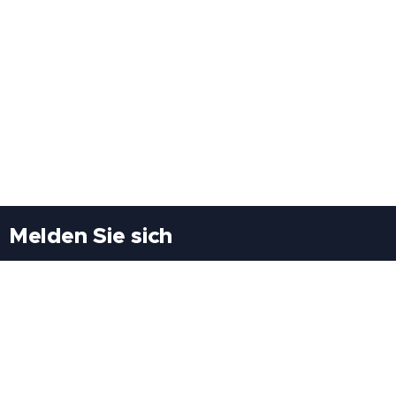
Melden Sie sich
Besuchen Sie uns
Freiheitssiedlung Block II 21/1/3 2285
Leopoldsdorf/Marchfeld
Rufen Sie uns an
+43(0)689 207 60 97