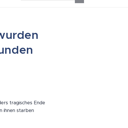
 wurden
funden
ders tragisches Ende
on ihnen starben