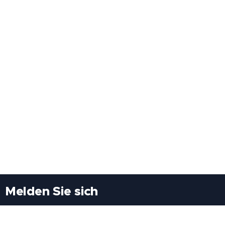
Melden Sie sich
Besuchen Sie uns
Freiheitssiedlung Block II 21/1/3 2285