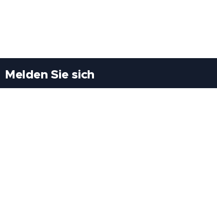
Melden Sie sich
Besuchen Sie uns
Freiheitssiedlung Block II 21/1/3 2285
Leopoldsdorf/Marchfeld
Rufen Sie uns an
+43(0)689 207 60 97
+43(0)664 460 71 06
E-Mail: redaktion@tv21.at