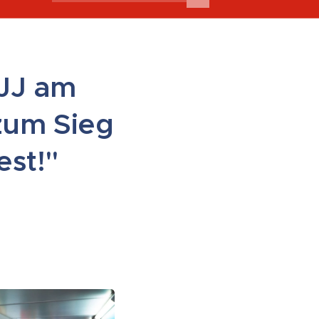
 JJ am
zum Sieg
est!"