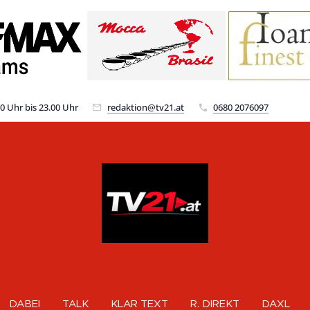
00 Uhr bis 23.00 Uhr
redaktion@tv21.at
0680 2076097
DABEI
TALK
KLAR TEXT
R. DIREKT
DAXL