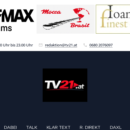
00 Uhr bis 23.00 Uhr
redaktion@tv21.at
0680 2076097
DABEI
TALK
KLAR TEXT
R. DIREKT
DAXL