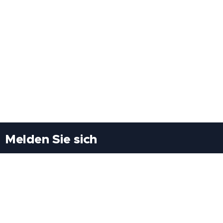
Melden Sie sich
Besuchen Sie uns
Freiheitssiedlung Block II 21/1/3 2285
Leopoldsdorf/Marchfeld
Rufen Sie uns an
+43(0)689 207 60 97