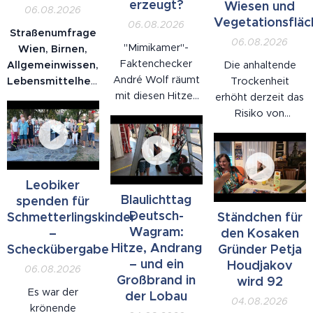
erzeugt?
Wiesen und
06.08.2026
Vegetationsfläc
06.08.2026
Straßenumfrage
06.08.2026
"Mimikamer"-
Wien, Birnen,
Faktenchecker
Allgemeinwissen,
Die anhaltende
André Wolf räumt
Lebensmittelherkunft:
Trockenheit
mit diesen Hitze-
Auf der Mariahilfer
erhöht derzeit das
Mythen auf:
Straße wurden
Risiko von
Sommerhitze gab
Passantinnen und
Bränden in
es schon den
Passanten gefragt,
Wäldern, auf
Fünfzigern und
wo eine Birne
Wiesen sowie in
Siebzigern, die
wächst. Die
allen trockenen
Leobiker
Hitzewelle wurde
Antworten
Vegetationsflächen
Blaulichttag
spenden für
künstlich erzeugt,
reichten von
erheblich. Bereits
Deutsch-
Schmetterlingskinder
Ständchen für
Solaranlagen sind
"Palme" über
eine kleine
Wagram:
–
den Kosaken
an der Hitze
"Erdäpfel" bis zur
Unachtsamkeit
Hitze, Andrang
Scheckübergabe
Gründer Petja
schuld, Hitze lässt
Gegenfrage "so
kann ausreichen,
– und ein
Houdjakov
06.08.2026
Ampeln
wie eine
um einen Brand
Großbrand in
wird 92
schmelzen.
Avocado?". Eine
auszulösen. Wie in
Es war der
der Lobau
04.08.2026
Befragte wusste
den vergangenen
krönende