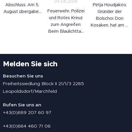
04.08.2026
nicht, dass es
Tagen leider
Abschluss: Am 5.
Petja Houdjakov,
einen Birnbaum
bereits mehrfach
Feuerwehr, Polizei
August übergaben
Gründer der
gibt.
vorgekommen ist,
und Rotes Kreuz
die Leobiker ihren
Bolschoi Don
kam es zu
zum Angreifen:
Spendenscheck an
Kosaken, hat am 4.
mehreren Bränden
Beim Blaulichttag
DEBRA Austria,
August seinen 92.
auf Wiesen,
in Deutsch-
die österreichische
Geburtstag
Feldern und in...
Wagram kamen
Hilfsorganisation
gefeiert – und
am 4. August
für
zwar so, wie es zu
zahlreiche
Schmetterlingskinder.
ihm passt: auf der
Melden Sie sich
Familien. Parallel
Insgesamt 11.050
Bühne.
dazu forderte der
Euro kamen
Besuchen Sie uns
Großbrand in der
zusammen –
Freiheitssiedlung Block II 21/1/3 2285
Lobau die
gesammelt bei der
Leopoldsdorf/Marchfeld
Einsatzkräfte der
eindrucksvollen
Region.
Veranstaltung am
Rufen Sie uns an
30. Mai .
+43(0)689 207 60 97
+43(0)664 460 71 06