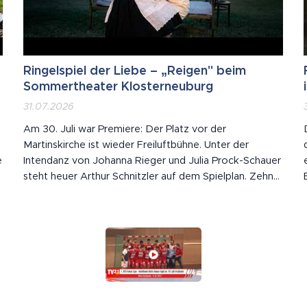
Ringelspiel der Liebe – „Reigen" beim
Sommertheater Klosterneuburg
31.07.2026
Am 30. Juli war Premiere: Der Platz vor der
Martinskirche ist wieder Freiluftbühne. Unter der
e
Intendanz von Johanna Rieger und Julia Prock-Schauer
steht heuer Arthur Schnitzler auf dem Spielplan. Zehn
Szenen, zehn Begegnungen – und jede Figur nimmt
eine andere mit in die nächste, von der Dirne bis zum
Grafen und wieder zurück. Der Akt selbst bleibt...