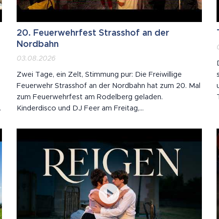
20. Feuerwehrfest Strasshof an der
Nordbahn
03.08.2026
Zwei Tage, ein Zelt, Stimmung pur: Die Freiwillige
Feuerwehr Strasshof an der Nordbahn hat zum 20. Mal
zum Feuerwehrfest am Rodelberg geladen.
,
Kinderdisco und DJ Feer am Freitag,
Dämmerschoppen mit der Stadtmusik und ein
doppelter Bieranstich am Samstag – und ab neun
Vollgas mit den Grabenland Buam. Nicht einmal die
extremen Temperaturen konnten...