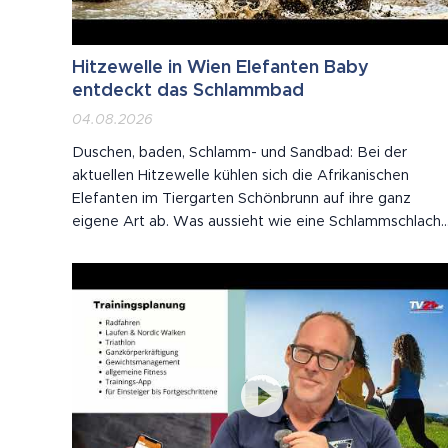
Hitzewelle in Wien Elefanten Baby
entdeckt das Schlammbad
04.08.2026
Duschen, baden, Schlamm- und Sandbad: Bei der
aktuellen Hitzewelle kühlen sich die Afrikanischen
Elefanten im Tiergarten Schönbrunn auf ihre ganz
eigene Art ab. Was aussieht wie eine Schlammschlacht
ist in Wahrheit Hautpflege – die Kruste schützt die
empfindliche Haut vor Sonne und lästigen Insekten.