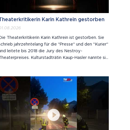
Theaterkritikerin Karin Kathrein gestorben
01.08.2026
Die Theaterkritikerin Karin Kathrein ist gestorben. Sie
schrieb jahrzehntelang für die "Presse" und den "Kurier"
und leitete bis 2018 die Jury des Nestroy-
Theaterpreises. Kulturstadträtin Kaup-Hasler nannte sie
eine der wichtigsten Theaterkritikerinnen des Landes.
Kathrein wurde 1938 in Wien geboren.