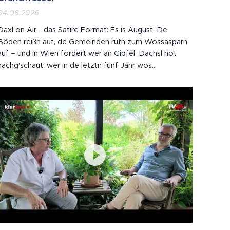
04.08.2026
Daxl on Air - das Satire Format: Es is August. De
Böden reißn auf, de Gemeinden rufn zum Wossasparn
auf – und in Wien fordert wer an Gipfel. Dachsl hot
nachg'schaut, wer in de letztn fünf Jahr wos
z'sammbrocht hot. Spoiler: es Klimaschutzgesetz is
2020 ausg'laufn. Wie a Joghurt.