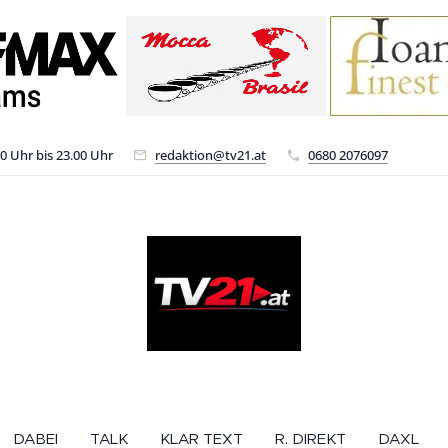
00 Uhr bis 23.00 Uhr
redaktion@tv21.at
0680 2076097
DABEI
TALK
KLAR TEXT
R. DIREKT
DAXL