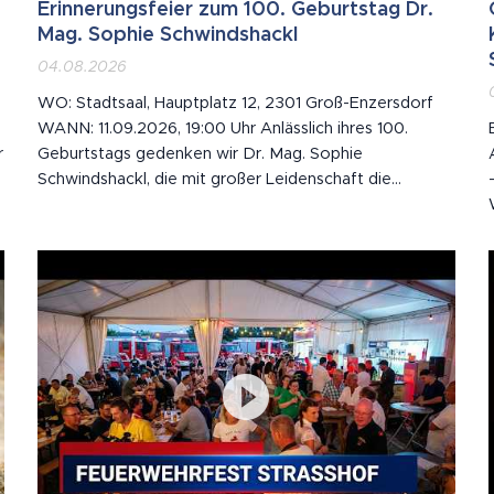
Erinnerungsfeier zum 100. Geburtstag Dr.
Mag. Sophie Schwindshackl
04.08.2026
WO: Stadtsaal, Hauptplatz 12, 2301 Groß-Enzersdorf
WANN: 11.09.2026, 19:00 Uhr Anlässlich ihres 100.
r
Geburtstags gedenken wir Dr. Mag. Sophie
Schwindshackl, die mit großer Leidenschaft die
Geschichte ihrer Heimat festgehalten hat. 🕊️ Mit ihrem
über 700 Seiten starken und reich bebilderten
Heimatbuch schuf sie ein bleibendes Denkmal für
Essling und...