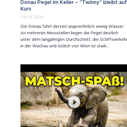
Donau Pegel im Keller – "Twinny" bleibt auf
Kurs
04.08.2026
Die Donau führt derzeit ungewöhnlich wenig Wasser.
An mehreren Messstellen liegen die Pegel deutlich
unter dem langjährigen Durchschnitt, der Schiffsverkeh
in der Wachau und östlich von Wien ist stark
eingeschränkt. Der Twin City Liner fährt trotzdem:
Selbst voll besetzt mit 250 Passagieren hat der
Schnellkatamaran nur geringen Tiefgang. In 20...