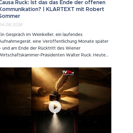
Causa Ruck: Ist das das Ende der offenen
Kommunikation? | KLARTEXT mit Robert
Sommer
04.08.2026
Ein Gespräch im Weinkeller, ein laufendes
Aufnahmegerät, eine Veröffentlichung Monate später
– und am Ende der Rücktritt des Wiener
Wirtschaftskammer-Präsidenten Walter Ruck. Heute
bei KLARTEXT aus dem Burgenland zu Gast: Journalist
und Buchautor Robert Sommer. Wir sprechen über die
Fragen, die nach der Causa Ruck bleiben: ▪ Müssen
wir künftig...