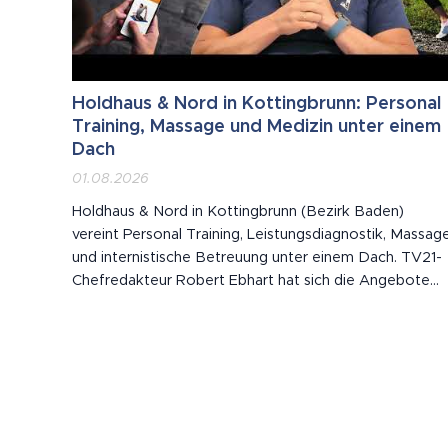
Holdhaus & Nord in Kottingbrunn: Personal
Training, Massage und Medizin unter einem
Dach
01.08.2026
Holdhaus & Nord in Kottingbrunn (Bezirk Baden)
vereint Personal Training, Leistungsdiagnostik, Massag
und internistische Betreuung unter einem Dach. TV21-
Chefredakteur Robert Ebhart hat sich die Angebote
vor Ort angesehen – Teil 1 einer dreiteiligen Serie über
das niederösterreichische Unternehmen.