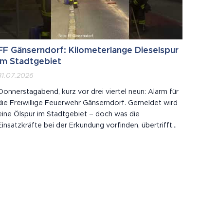
FF Gänserndorf: Kilometerlange Dieselspur
im Stadtgebiet
31.07.2026
Donnerstagabend, kurz vor drei viertel neun: Alarm für
die Freiwillige Feuerwehr Gänserndorf. Gemeldet wird
eine Ölspur im Stadtgebiet – doch was die
Einsatzkräfte bei der Erkundung vorfinden, übertrifft
die ersten Meldungen deutlich.