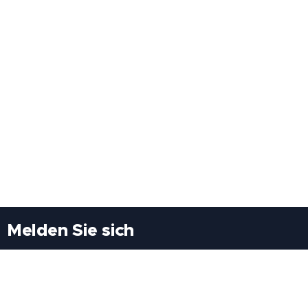
Melden Sie sich
Besuchen Sie uns
Freiheitssiedlung Block II 21/1/3 2285
Leopoldsdorf/Marchfeld