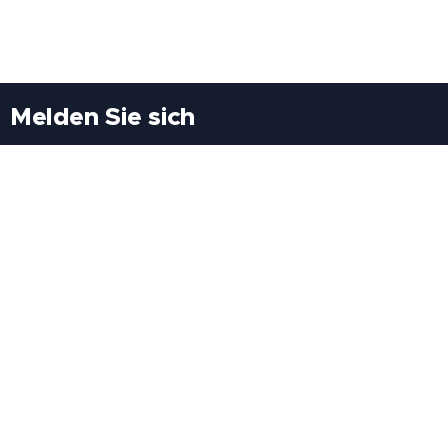
Melden Sie sich
Besuchen Sie uns
Freiheitssiedlung Block II 21/1/3 2285
Leopoldsdorf/Marchfeld
Rufen Sie uns an
+43(0)689 207 60 97
+43(0)664 460 71 06
E-Mail: redaktion@tv21.at
Über uns
.
Geschäftsbedingungen
.
Datenschutz
.