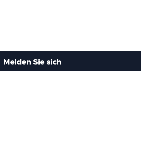
Melden Sie sich
Besuchen Sie uns
Freiheitssiedlung Block II 21/1/3 2285
Leopoldsdorf/Marchfeld
Rufen Sie uns an
+43(0)689 207 60 97
+43(0)664 460 71 06