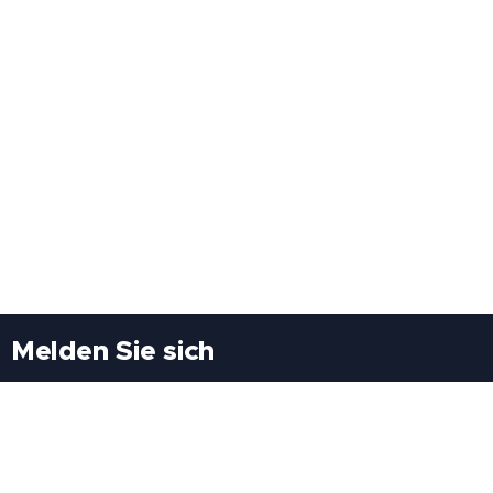
Melden Sie sich
Besuchen Sie uns
Freiheitssiedlung Block II 21/1/3 2285
Leopoldsdorf/Marchfeld