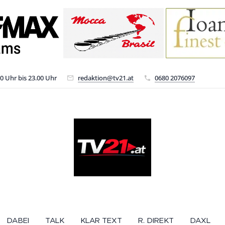
00 Uhr bis 23.00 Uhr
redaktion@tv21.at
0680 2076097
DABEI
TALK
KLAR TEXT
R. DIREKT
DAXL