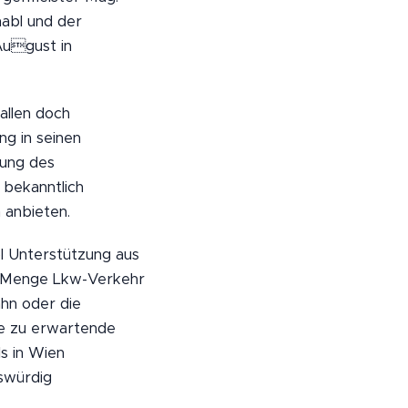
abl und der
August in
allen doch
g in seinen
nung des
 bekanntlich
 anbieten.
l Unterstützung aus
de Menge Lkw-Verkehr
ahn oder die
ie zu erwartende
s in Wien
swürdig