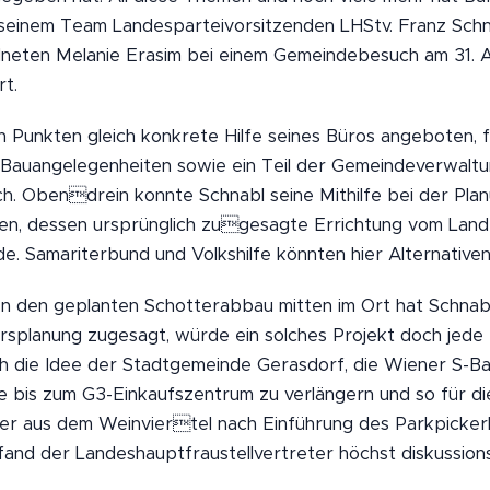
 seinem Team Landesparteivorsitzenden LHStv. Franz Schn
neten Melanie Erasim bei einem Gemeindebesuch am 31. 
t.
en Punkten gleich konkrete Hilfe seines Büros angeboten, f
Bauangelegenheiten sowie ein Teil der Gemeindeverwaltun
ch. Obendrein konnte Schnabl seine Mithilfe bei der Pla
en, dessen ursprünglich zugesagte Errichtung vom Land
. Samariterbund und Volkshilfe könnten hier Alternativen
 den geplanten Schotterabbau mitten im Ort hat Schnab
rsplanung zugesagt, würde ein solches Projekt doch je
ch die Idee der Stadtgemeinde Gerasdorf, die Wiener S-B
e bis zum G3-Einkaufszentrum zu verlängern und so für d
ler aus dem Weinviertel nach Einführung des Parkpickerl
fand der Landeshauptfraustellvertreter höchst diskussion