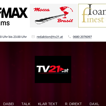
00 Uhr bis 23.00 Uhr
redaktion@tv21.at
0680 2076097
DABEI
TALK
KLAR TEXT
R. DIREKT
DAXL