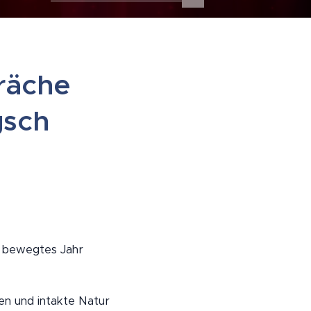
räche
gsch
n bewegtes Jahr
en und intakte Natur