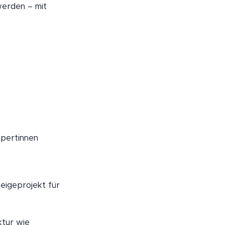
werden – mit
xpertinnen
eigeprojekt für
ktur wie