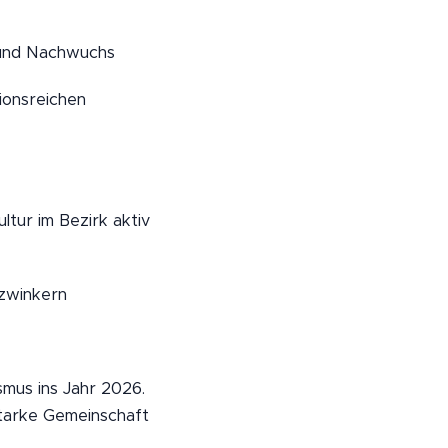
 und Nachwuchs
tionsreichen
ltur im Bezirk aktiv
nzwinkern
smus ins Jahr 2026.
starke Gemeinschaft