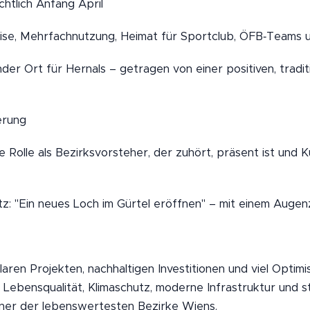
chtlich Anfang April
ise, Mehrfachnutzung, Heimat für Sportclub, ÖFB‑Teams
ender Ort für Hernals – getragen von einer positiven, tradi
erung
 Rolle als Bezirksvorsteher, der zuhört, präsent ist und Ku
tz: "Ein neues Loch im Gürtel eröffnen" – mit einem Auge
laren Projekten, nachhaltigen Investitionen und viel Optimi
 Lebensqualität, Klimaschutz, moderne Infrastruktur und 
einer der lebenswertesten Bezirke Wiens.