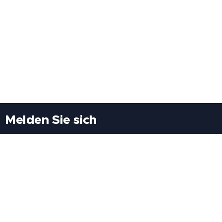
Melden Sie sich
Besuchen Sie uns
Freiheitssiedlung Block II 21/1/3 2285
Leopoldsdorf/Marchfeld
Rufen Sie uns an
+43(0)689 207 60 97