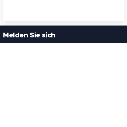
Melden Sie sich
Besuchen Sie uns
Freiheitssiedlung Block II 21/1/3 2285
Leopoldsdorf/Marchfeld
Rufen Sie uns an
+43(0)689 207 60 97
+43(0)664 460 71 06
E-Mail: redaktion@tv21.at