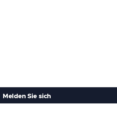
Melden Sie sich
Besuchen Sie uns
Freiheitssiedlung Block II 21/1/3 2285