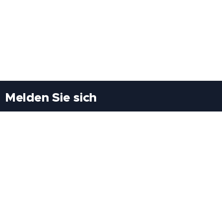
Melden Sie sich
Besuchen Sie uns
Freiheitssiedlung Block II 21/1/3 2285
Leopoldsdorf/Marchfeld
Rufen Sie uns an
+43(0)689 207 60 97
+43(0)664 460 71 06