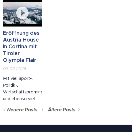
Lindsey Vonn
sehen möchten.
versinkt und vor
erstmals über die
dem Austria Tirol
Torturen der
House "Abschlag
letzten Tage.
frei!" heißt, trifft
Sportprominenz
Eröffnung des
auf Tiroler
Austria House
Lebensgefühl.
in Cortina mit
Beim "Nearest to
Tiroler
the Pin"-
Olympia Flair
Wettbewerb
07.02.2026
zeigten Stephanie
Mit viel Sport-,
Venier, Marlies
Politik-,
Raich, Leonhard
Wirtschaftsprominenz
Stock, Julia Scheib,
und ebenso viel
Roswitha
Medienpräsenz
Stadlober, Markus
Neuere Posts
Ältere Posts
wurde das Austria
Prock und
House des
Tirol‑Golfverbandsprä
Österreichischen