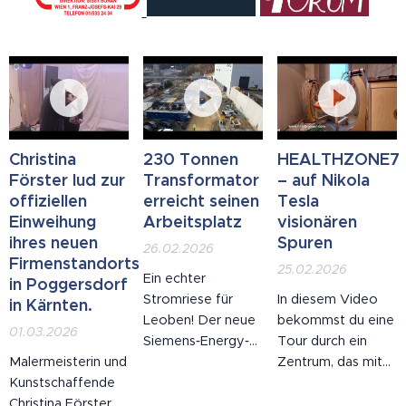
Christina
230 Tonnen
HEALTHZONE7
Förster lud zur
Transformator
– auf Nikola
offiziellen
erreicht seinen
Tesla
Einweihung
Arbeitsplatz
visionären
ihres neuen
Spuren
26.02.2026
Firmenstandorts
25.02.2026
Ein echter
in Poggersdorf
Stromriese für
In diesem Video
in Kärnten.
Leoben! Der neue
bekommst du eine
01.03.2026
Siemens‑Energy‑Transformator
Tour durch ein
Malermeisterin und
wurde mit
Zentrum, das mit
Kunstschaffende
beeindruckender
einer Vielzahl
Christina Förster
Präzision
alternativer