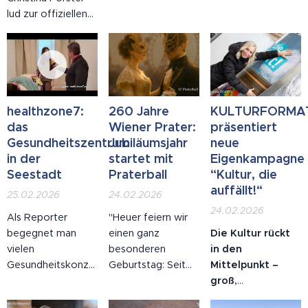
lud zur offiziellen
transportiert und
Technologien
Einweihung ihres
im Umspannwerk
arbeitet – von
neuen
platziert. Er wird
Frequenzgeräten
Firmenstandorts in
künftig nachhaltige
über
Poggersdorf in
Energie in die
Hochfrequenzfelder
Kärnten. Mehr als
Region bringen –
bis hin zu
140 Gäste,
und die
Methoden, die auf
healthzone7:
260 Jahre
KULTURFORMA
darunter Kunden
Elektrifizierung der
alten Konzepten
das
Wiener Prater:
präsentiert
und
Stahlindustrie
von Tesla und
Gesundheitszentrum
Jubiläumsjahr
neue
Kooperationspartner,
ermöglichen. Ein
Lakowski basieren.
in der
startet mit
Eigenkampagne
sowie begeisterte
wichtiger Schritt
Seestadt
Praterball
“Kultur, die
Interessierte,
Richtung
auffällt!“
25.02.2026
24.02.2026
erfreuten sich,
CO₂‑Reduktion
24.02.2026
Als Reporter
"Heuer feiern wir
neben dem
und
begegnet man
einen ganz
Die Kultur rückt
reichen
Energiezukunft.
vielen
besonderen
in den
kulinarischen
Gesundheitskonzepten
Geburtstag: Seit
Mittelpunkt –
Angebot an
– doch
260 Jahren steht
groß,
Brötchen,
HEALTHZONE7
der Wurstelprater
monumental und
Häppchen,