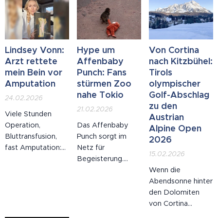
fällt sofort aus
für Unterhaltung,
unübersehbar
Süßigkeiten und
dem Rahmen.
Lebensfreude und
inspirierenden...
Hinter dem Projekt
unvergessliche
steht ein
Momente. Darum
interdisziplinäres
starten wir mit
Lindsey Vonn:
Hype um
Von Cortina
Team aus
einem absoluten
Arzt rettete
Affenbaby
nach Kitzbühel:
Ärzt:innen,
Highlight in dieses
mein Bein vor
Punch: Fans
Tirols
Therapeut:innen
Jubiläumsjahr, und
Amputation
stürmen Zoo
olympischer
und
zwar mit dem
nahe Tokio
Golf-Abschlag
24.02.2026
Gesundheitsspezialist:innen,
Wiener Praterball
zu den
21.02.2026
Viele Stunden
das bewusst
am 3. März 2026
Austrian
Operation,
Das Affenbaby
anders denkt als
im Prater Dome,
Alpine Open
Bluttransfusion,
Punch sorgt im
der Mainstream. Ihr
unter dem
2026
fast Amputation:
Netz für
Ansatz: moderne
Ehrenschutz von
15.02.2026
Nach ihrem Sturz
Begeisterung.
Schulmedizin
Bürgermeister
bei den
Auch im Zoo
Wenn die
kombiniert mit den
Michael Ludwig",...
Olympischen
bleiben kaum
Abendsonne hinter
wirkungsvollsten
Spielen und vielen
Besucher
den Dolomiten
Methoden der...
Operationen
ungerührt, die den
von Cortina
spricht Skistar
kleinen Kerl live
d'Ampezzo