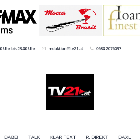
00 Uhr bis 23.00 Uhr
redaktion@tv21.at
0680 2076097
DABEI
TALK
KLAR TEXT
R. DIREKT
DAXL