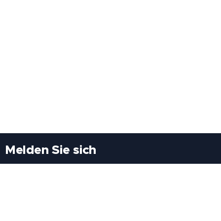
Melden Sie sich
Besuchen Sie uns
Freiheitssiedlung Block II 21/1/3 2285
Leopoldsdorf/Marchfeld
Rufen Sie uns an