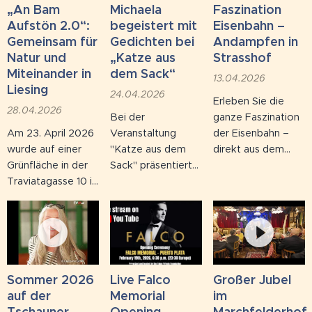
der
Schönbrunn
30‑köpfiger
„An Bam
Michaela
Faszination
Landesverkehrsabteilung
Kinderstube für
Blaskapelle und
80
Aufstön 2.0“:
begeistert mit
Eisenbahn –
Wien in
eine bedrohte Art
weißen
Gemeinsam für
Gedichten bei
Andampfen in
Markgrafneusiedl.
– jetzt geht es
Luftballons
, die in
Natur und
„Katze aus
Strasshof
zurück in die
den Himmel
Miteinander in
dem Sack“
13.04.2026
Heimat. Rund
stiegen.
Liesing
24.04.2026
Erleben Sie die
8.000
28.04.2026
Bei der
ganze Faszination
Moorfrosch-
Am 23. April 2026
Veranstaltung
der Eisenbahn –
Kaulquappen,
wurde auf einer
"Katze aus dem
direkt aus dem
aufgezogen aus
Grünfläche in der
Sack" präsentierte
Heizhaus
Kärntner Laich,
Traviatagasse 10 in
die Obersulzer
Strasshof. Beim
wurden wieder in
Liesing erneut ein
Autorin Michaela
traditionellen
ihren
gemeinsames
[Nachname] ihre
"Andampfen"
angestammten
Zeichen für
selbst verfassten
feiern wir nicht nur
Lebensraum
Naturschutz und
Gedichte und
den Start in die
entlassen, um die
Zusammenhalt
Kurzgeschichten.
neue Saison,
schwindenden...
gesetzt. Im
Ihre Texte,
sondern blicken
Sommer 2026
Live Falco
Großer Jubel
Rahmen der
inspiriert von
auch auf ein
auf der
Memorial
im
Aktion "An Bam
Edgar Allan Poe,
Rekordjahr zurück:
Tschauner
Opening
Marchfelderhof