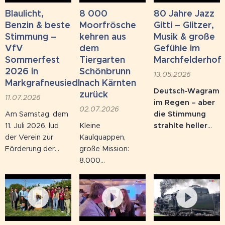
Blaulicht,
8 000
80 Jahre Jazz
Benzin & beste
Moorfrösche
Gitti – Glitzer,
Stimmung –
kehren aus
Musik & große
VfV
dem
Gefühle im
Sommerfest
Tiergarten
Marchfelderhof
2026 in
Schönbrunn
13.05.2026
Markgrafneusiedl
nach Kärnten
Deutsch‑Wagram
zurück
11.07.2026
im Regen – aber
02.07.2026
Am Samstag, dem
die Stimmung
11. Juli 2026, lud
Kleine
strahlte heller
der Verein zur
Kaulquappen,
denn je:
Im
Förderung der
große Mission:
Marchfelderhof
Verkehrssicherheit
8.000
feierte Kult‑Ikone
(VfV Wien) zum
Moorfrosch-
Jazz Gitti
ihren
großen
Nachwuchs kehren
80. Geburtstag
–
Sommerfest auf
nach Kärnten heim
mit goldenem
das Gelände des
Zehn Wochen lang
Glitzerkleid,
Zweiradkompetenzzentrums
war der Tiergarten
Cabrio‑Auftritt,