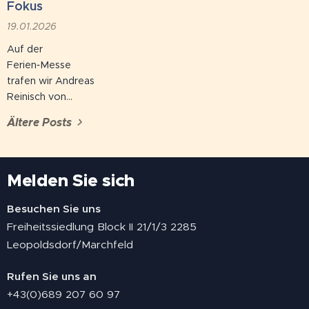
ist die Tschauner
um die Legende
Fokus
nicht nur Kult,
hochleben zu
19.01.2026
sondern auch das
lassen. Vom
Auf der
einzige regelmäßig
Mozartsängerknabe
Ferien‑Messe
bespielte
bis zum
trafen wir Andreas
Stegreif‑Theater
legendären
Reinisch von
Europas. ✨ Was
"Frosch" in der
Golden Hill
erwartet euch
Fledermaus, von
Ältere Posts
Country Chalets &
2026? 🎶 "Beatles
My Fair Lady bis
Suites in St. Nikolai
an Bord" – Das...
Anatevka –...
im Sausal,
Melden Sie sich
Südsteiermark, und
erfuhren dabei
einiges
Besuchen Sie uns
Spannendes.
Freiheitssiedlung Block II 21/1/3 2285
Leopoldsdorf/Marchfeld
Rufen Sie uns an
+43(0)689 207 60 97