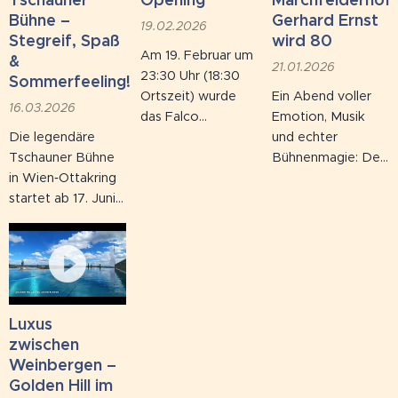
Aufstön 2.0"
verbinden feine
mehr Besucher,
Bühne –
Gerhard Ernst
19.02.2026
pflanzten
Stimmungsbilder
mehr
Stegreif, Spaß
wird 80
Am 19. Februar um
Vertreter*innen
mit leiser
Vereinsmitglieder,
&
21.01.2026
23:30 Uhr (18:30
der
Melancholie und
mehr
Sommerfeeling!
Ortszeit) wurde
Ein Abend voller
österreichischen
sorgten für einen
ehrenamtliche
16.03.2026
das Falco
Emotion, Musik
Pfadfinderbewegung
besonderen
Stunden und große
Die legendäre
Memorial am
und echter
gemeinsam mit
Moment im
Fortschritte bei
Tschauner Bühne
Unfallort nahe
Bühnenmagie: Der
der der MA 49-
Weinviertel.
Infrastruktur und
in Wien‑Ottakring
Puerto Plata
große
Forstamt einen
Sammlung.
startet ab 17. Juni
feierlich eröffnet –
Volksschauspieler
heimischen Baum
2026 wieder voll
genau an Falcos
Gerhard Ernst
(Feldahorn). Die
durch – und das
Geburtstag. Bis in
feierte im
Aktion knüpft...
mit einem
die Nacht wurde
Marchfelderhof
Programm, das
am Memorial
seinen 80.
garantiert
gearbeitet, damit
Geburtstag – und
Lachmuskeln und
alles rechtzeitig in
die Kulturszene
Luxus
Herz
neuem Glanz
pilgerte in Scharen
zwischen
gleichermaßen
erstrahlt.
nach
Weinbergen –
bewegt! Seit 1909
Deutsch‑Wagram,
Golden Hill im