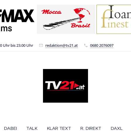
00 Uhr bis 23.00 Uhr
redaktion@tv21.at
0680 2076097
DABEI
TALK
KLAR TEXT
R. DIREKT
DAXL