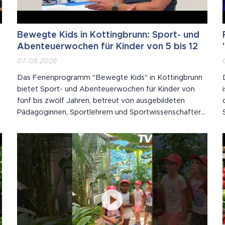
Bewegte Kids in Kottingbrunn: Sport- und
Abenteuerwochen für Kinder von 5 bis 12
07.08.2026
n
Das Ferienprogramm "Bewegte Kids" in Kottingbrunn
bietet Sport- und Abenteuerwochen für Kinder von
fünf bis zwölf Jahren, betreut von ausgebildeten
Pädagoginnen, Sportlehrern und Sportwissenschaftern.
e
TV21 hat eine Woche lang mitgeschaut – Teil 2 der
Serie über Holdhaus & Nord in Niederösterreich.