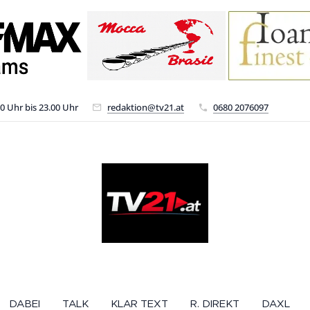
00 Uhr bis 23.00 Uhr
redaktion@tv21.at
0680 2076097
DABEI
TALK
KLAR TEXT
R. DIREKT
DAXL