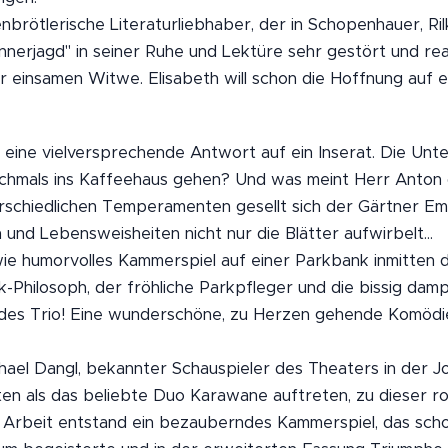
genbrötlerische Literaturliebhaber, der in Schopenhauer, Ri
ännerjagd" in seiner Ruhe und Lektüre sehr gestört und r
r einsamen Witwe. Elisabeth will schon die Hoffnung auf 
eine vielversprechende Antwort auf ein Inserat. Die Unters
ochmals ins Kaffeehaus gehen? Und was meint Herr Anton
schiedlichen Temperamenten gesellt sich der Gärtner Emil
nd Lebensweisheiten nicht nur die Blätter aufwirbelt...
ie humorvolles Kammerspiel auf einer Parkbank inmitten 
-Philosoph, der fröhliche Parkpfleger und die bissig dam
ndes Trio! Eine wunderschöne, zu Herzen gehende Komödie
hael Dangl, bekannter Schauspieler des Theaters in der Jo
hnten als das beliebte Duo Karawane auftreten, zu dieser 
r Arbeit entstand ein bezauberndes Kammerspiel, das sch