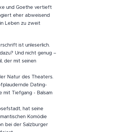
lke und Goethe vertieft
eagiert eher abweisend
ein Leben zu zweit
chrift ist unleserlich.
 dazu? Und nicht genug –
, der mit seinen
der Natur des Theaters.
pfplaudernde Dating-
 mit Tiefgang - Balsam
sefstadt, hat seine
romantischen Komödie
on bei der Salzburger