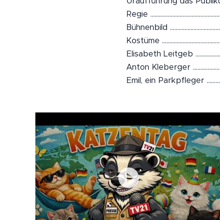
Uraufführung das Publik
Regie ...................................
Bühnenbild ...............................
Kostüme ...................................
Elisabeth Leitgeb .........................
Anton Kleberger .......................
Emil, ein Parkpfleger .................