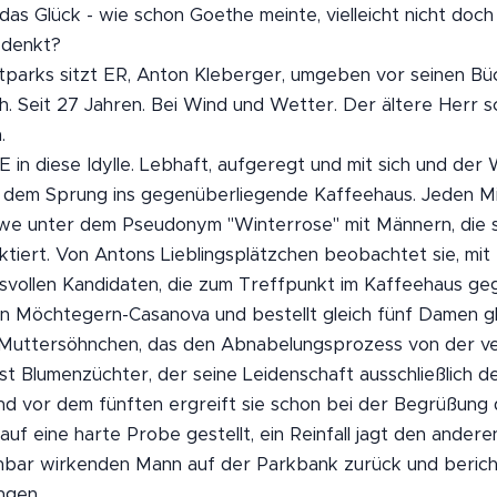
 das Glück - wie schon Goethe meinte, vielleicht nicht doch
 denkt?
tparks sitzt ER, Anton Kleberger, umgeben vor seinen Bü
. Seit 27 Jahren. Bei Wind und Wetter. Der ältere Herr sc
.
 in diese Idylle. Lebhaft, aufgeregt und mit sich und der 
uf dem Sprung ins gegenüberliegende Kaffeehaus. Jeden M
we unter dem Pseudonym "Winterrose" mit Männern, die s
tiert. Von Antons Lieblingsplätzchen beobachtet sie, mit
svollen Kandidaten, die zum Treffpunkt im Kaffeehaus ge
in Möchtegern-Casanova und bestellt gleich fünf Damen gl
in Muttersöhnchen, das den Abnabelungsprozess von der 
 ist Blumenzüchter, der seine Leidenschaft ausschließlich 
nd vor dem fünften ergreift sie schon bei der Begrüßung d
auf eine harte Probe gestellt, ein Reinfall jagt den andere
hbar wirkenden Mann auf der Parkbank zurück und berich
ngen.