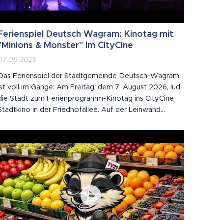
Ferienspiel Deutsch Wagram: Kinotag mit
"Minions & Monster" im CityCine
07.08.2026
Das Ferienspiel der Stadtgemeinde Deutsch-Wagram
ist voll im Gange: Am Freitag, dem 7. August 2026, lud
die Stadt zum Ferienprogramm-Kinotag ins CityCine
Stadtkino in der Friedhofallee. Auf der Leinwand
spielten die Minions die große Rolle – "Minions &
Monster" sorgte ab 15 Uhr für einen Kinonachmittag
ganz nach dem Geschmack der jungen Gäste. Der...