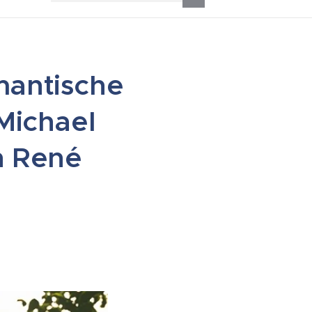
antische
Michael
n René