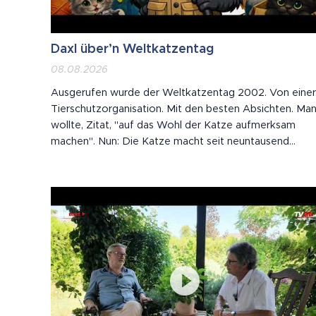
Daxl über’n Weltkatzentag
08.08.2026
Ausgerufen wurde der Weltkatzentag 2002. Von einer
Tierschutzorganisation. Mit den besten Absichten. Ma
wollte, Zitat, "auf das Wohl der Katze aufmerksam
machen". Nun: Die Katze macht seit neuntausend
Jahren selbst auf ihr Wohl aufmerksam. Meistens um
vier Uhr früh. Meistens vor einer geschlossenen Tür, di
sie zwei Minuten vorher unbedingt...