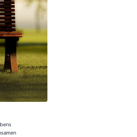
ebens
insamen