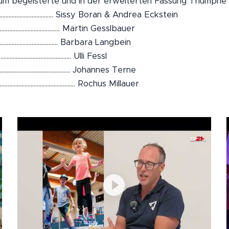
um begeisterte und in der erweiterten Fassung Triumphe f
............................................... Sissy Boran & Andrea Eckstein
.......................................... Martin Gesslbauer
.......................................... Barbara Langbein
...................................... Ulli Fessl
......................................... Johannes Terne
......................................... Rochus Millauer