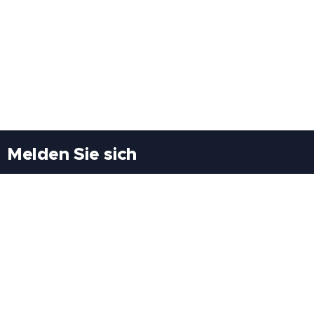
Melden Sie sich
Besuchen Sie uns
Freiheitssiedlung Block II 21/1/3 2285
Leopoldsdorf/Marchfeld
Rufen Sie uns an
+43(0)689 207 60 97
+43(0)664 460 71 06