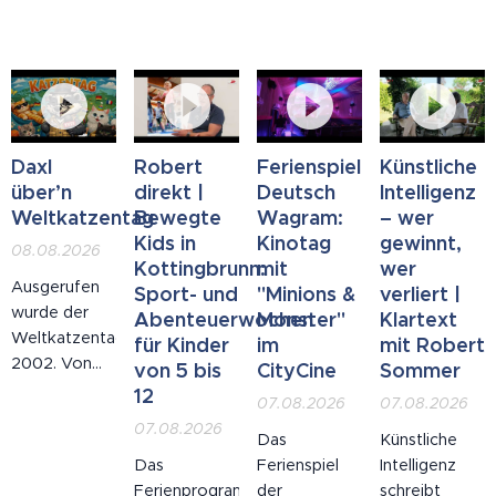
Daxl
Robert
Ferienspiel
Künstliche
über’n
direkt |
Deutsch
Intelligenz
Weltkatzentag
Bewegte
Wagram:
– wer
Kids in
Kinotag
gewinnt,
08.08.2026
Kottingbrunn:
mit
wer
Ausgerufen
Sport- und
"Minions &
verliert |
wurde der
Abenteuerwochen
Monster"
Klartext
Weltkatzentag
für Kinder
im
mit Robert
2002. Von
von 5 bis
CityCine
Sommer
einer
12
07.08.2026
07.08.2026
Tierschutzorganisation.
07.08.2026
Mit den
Das
Künstliche
besten
Das
Ferienspiel
Intelligenz
Absichten.
Ferienprogramm
der
schreibt