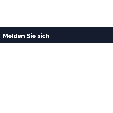
Melden Sie sich
Besuchen Sie uns
Freiheitssiedlung Block II 21/1/3 2285
Leopoldsdorf/Marchfeld
Rufen Sie uns an
+43(0)689 207 60 97
+43(0)664 460 71 06
E-Mail: redaktion@tv21.at