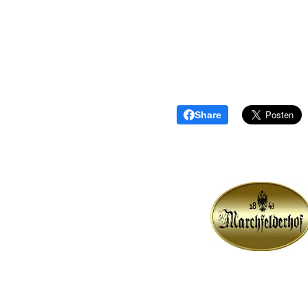
Schnellkatamaran nur geringen Tiefgang. In 20...
Share