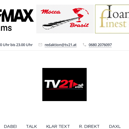
00 Uhr bis 23.00 Uhr
redaktion@tv21.at
0680 2076097
DABEI
TALK
KLAR TEXT
R. DIREKT
DAXL