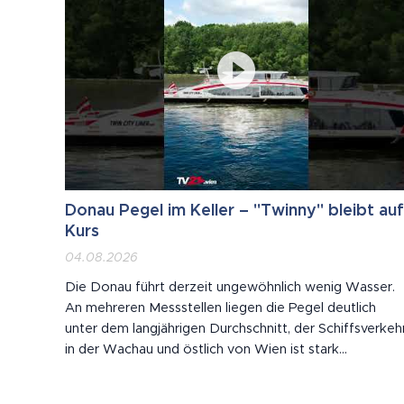
Donau Pegel im Keller – "Twinny" bleibt auf
Kurs
04.08.2026
Die Donau führt derzeit ungewöhnlich wenig Wasser.
An mehreren Messstellen liegen die Pegel deutlich
unter dem langjährigen Durchschnitt, der Schiffsverkeh
in der Wachau und östlich von Wien ist stark
eingeschränkt. Der Twin City Liner fährt trotzdem:
Selbst voll besetzt mit 250 Passagieren hat der