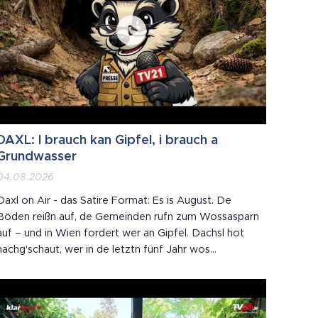
DAXL: I brauch kan Gipfel, i brauch a
Grundwasser
04.08.2026
Daxl on Air - das Satire Format: Es is August. De
Böden reißn auf, de Gemeinden rufn zum Wossasparn
auf – und in Wien fordert wer an Gipfel. Dachsl hot
nachg'schaut, wer in de letztn fünf Jahr wos
z'sammbrocht hot. Spoiler: es Klimaschutzgesetz is
2020 ausg'laufn. Wie a Joghurt.