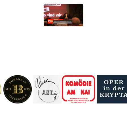
Heimatbuch schuf sie ein bleibendes Denkmal für
Essling und...