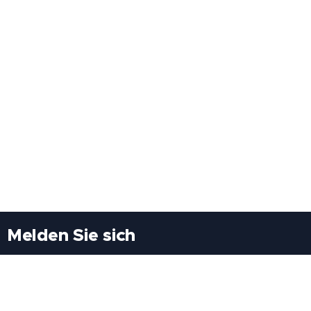
Melden Sie sich
Besuchen Sie uns
Freiheitssiedlung Block II 21/1/3 2285
Leopoldsdorf/Marchfeld