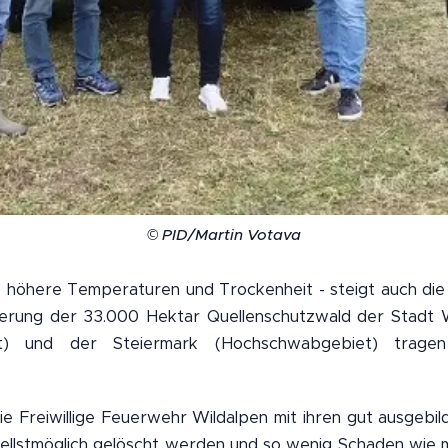
© PID/Martin Votava
 höhere Temperaturen und Trockenheit - steigt auch di
herung der 33.000 Hektar Quellenschutzwald der Stadt W
et) und der Steiermark (Hochschwabgebiet) tragen 
ie Freiwillige Feuerwehr Wildalpen mit ihren gut ausgebi
ellstmöglich gelöscht werden und so wenig Schaden wie m