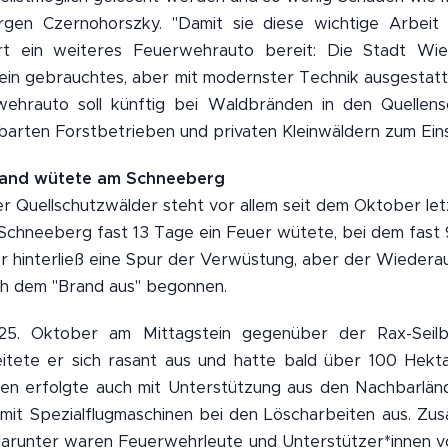
rgen Czernohorszky. "Damit sie diese wichtige Arbeit
t ein weiteres Feuerwehrauto bereit: Die Stadt Wien 
ein gebrauchtes, aber mit modernster Technik ausgesta
ehrauto soll künftig bei Waldbränden in den Quellen
barten Forstbetrieben und privaten Kleinwäldern zum Ei
rand wütete am Schneeberg
r Quellschutzwälder steht vor allem seit dem Oktober letz
Schneeberg fast 13 Tage ein Feuer wütete, bei dem fast 
r hinterließ eine Spur der Verwüstung, aber der Wieder
ch dem "Brand aus" begonnen.
5. Oktober am Mittagstein gegenüber der Rax-Seilb
tete er sich rasant aus und hatte bald über 100 Hekt
 erfolgte auch mit Unterstützung aus den Nachbarlände
 mit Spezialflugmaschinen bei den Löscharbeiten aus. Zus
, darunter waren Feuerwehrleute und Unterstützer*innen 