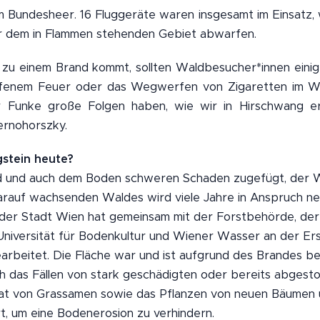
m Bundesheer. 16 Fluggeräte waren insgesamt im Einsatz,
er dem in Flammen stehenden Gebiet abwarfen.
t zu einem Brand kommt, sollten Waldbesucher*innen eini
offenem Feuer oder das Wegwerfen von Zigaretten im Wal
er Funke große Folgen haben, wie wir in Hirschwang e
ernohorszky.
stein heute?
 und auch dem Boden schweren Schaden zugefügt, der W
rauf wachsenden Waldes wird viele Jahre in Anspruch ne
der Stadt Wien hat gemeinsam mit der Forstbehörde, der
niversität für Bodenkultur und Wiener Wasser an der Ers
rbeitet. Die Fläche war und ist aufgrund des Brandes b
h das Fällen von stark geschädigten oder bereits abges
at von Grassamen sowie das Pflanzen von neuen Bäumen
ert, um eine Bodenerosion zu verhindern.