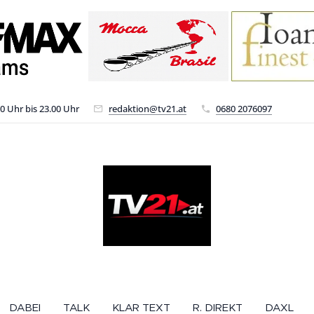
00 Uhr bis 23.00 Uhr
redaktion@tv21.at
0680 2076097
DABEI
TALK
KLAR TEXT
R. DIREKT
DAXL