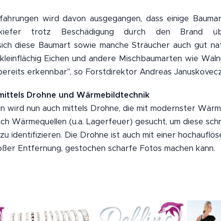
rfahrungen wird davon ausgegangen, dass einige Baumart
zkiefer trotz Beschädigung durch den Brand ü
ich diese Baumart sowie manche Sträucher auch gut nat
kleinflächig Eichen und andere Mischbaumarten wie Waln
 bereits erkennbar", so Forstdirektor Andreas Januskovecz
ittels Drohne und Wärmebildtechnik
 wird nun auch mittels Drohne, die mit modernster Wärm
nach Wärmequellen (u.a. Lagerfeuer) gesucht, um diese sch
zu identifizieren. Die Drohne ist auch mit einer hochaufl
roßer Entfernung, gestochen scharfe Fotos machen kann.