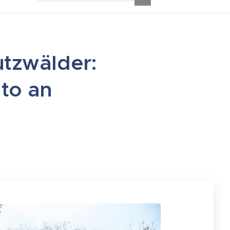
utzwälder:
to an