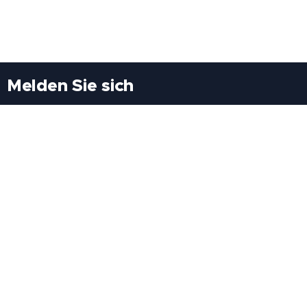
Melden Sie sich
Besuchen Sie uns
Freiheitssiedlung Block II 21/1/3 2285
Leopoldsdorf/Marchfeld
Rufen Sie uns an
+43(0)689 207 60 97
+43(0)664 460 71 06
E-Mail: redaktion@tv21.at