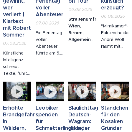
gewinnt,
Ferientag
on Tour
künstlich
wer
voller
erzeugt?
06.08.2026
verliert |
Abenteuer
06.08.2026
Straßenumfrage
Klartext
07.08.2026
Wien,
"Mimikamer"-
mit Robert
Ein Ferientag
Birnen,
Faktenchecker
Sommer
voller
Allgemeinwissen,
André Wolf
07.08.2026
Abenteuer
Lebensmittelherkunft:
räumt mit
Künstliche
führte am 5.
Auf der
diesen Hitze-
Intelligenz
August 2026
Mariahilfer
Mythen auf:
schreibt
insgesamt 49
Straße
Sommerhitze
Texte, führt
Kinder der
wurden
gab es schon
Gespräche,
Stadtgemeinde
Passantinnen
den
trifft
Strasshof in
und
Fünfzigern
Entscheidungen
den Dumba
Passanten
und
– und
Park nach
gefragt, wo
Siebzigern,
Erhöhte
Leobiker
Blaulichttag
Ständchen
niemand hat
Tattendorf.
eine Birne
die
Brandgefahr
spenden
Deutsch-
für den
uns gefragt,
Dort begann
wächst. Die
Hitzewelle
in
für
Wagram:
Kosaken
ob wir das
ihre Reise
Antworten
wurde
Wäldern,
Schmetterlingskinder
Hitze,
Gründer
wollen. In
zurück in die
reichten von
künstlich