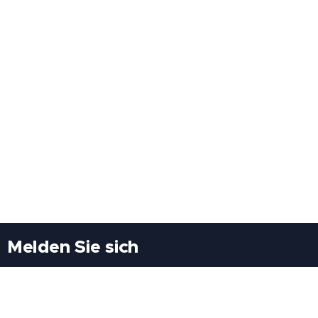
Melden Sie sich
Besuchen Sie uns
Freiheitssiedlung Block II 21/1/3 2285
Leopoldsdorf/Marchfeld