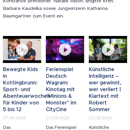
Konstanze Breitebner, Natalie Alison, Brigitte Kren,
Barbara Kaudelka sowie Jungwinzerin Katharina
Baumgartner zum Event ein.
Bewegte Kids
Ferienspiel
Künstliche
in
Deutsch
Intelligenz –
Kottingbrunn:
Wagram:
wer gewinnt,
Sport- und
Kinotag mit
wer verliert |
Abenteuerwochen
"Minions &
Klartext mit
für Kinder von
Monster" im
Robert
5 bis 12
CityCine
Sommer
07.08.2026
07.08.2026
07.08.2026
Das
Das Ferienspiel
Künstliche