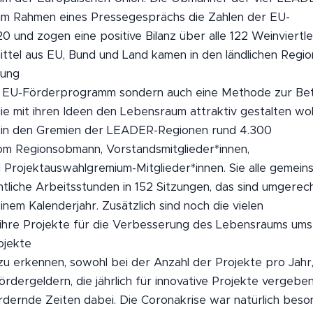
im Rahmen eines Pressegesprächs die Zahlen der EU-
 und zogen eine positive Bilanz über alle 122 Weinviertle
ttel aus EU, Bund und Land kamen in den ländlichen Regio
rung
in EU-Förderprogramm sondern auch eine Methode zur Bet
e mit ihren Ideen den Lebensraum attraktiv gestalten wol
n in den Gremien der LEADER-Regionen rund 4.300
vom Regionsobmann, Vorstandsmitglieder*innen,
 Projektauswahlgremium-Mitglieder*innen. Sie alle gemein
tliche Arbeitsstunden in 152 Sitzungen, das sind umgerec
einem Kalenderjahr. Zusätzlich sind noch die vielen
e ihre Projekte für die Verbesserung des Lebensraums ums
ojekte
zu erkennen, sowohl bei der Anzahl der Projekte pro Jahr,
dergeldern, die jährlich für innovative Projekte vergebe
dernde Zeiten dabei. Die Coronakrise war natürlich beso