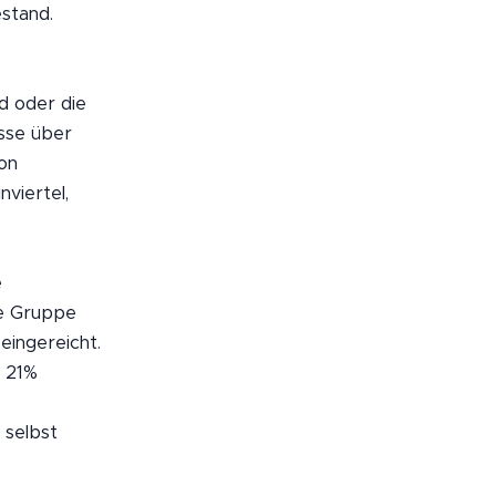
stand.
d oder die
asse über
on
viertel,
e
te Gruppe
eingereicht.
t 21%
 selbst
.