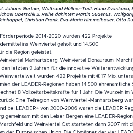
ul, Johann Gartner, Waltraud Müllner-Toifl, Hana Zvarikova, So
Michael Oberschil 2. Reihe dahinter: Martin Gudenus, Wolfga
einhappel, Christian Frank, Eva-Maria Himmelbauer, Otto Ru
-Förderperiode 2014-2020 wurden 422 Projekte
dermittel ins Weinviertel geholt und 14.500
r die Region geleistet.
inviertel Manhartsberg, Weinviertel Donauraum, Marchf
 den letzten 9 Jahren für die innovative Weiterentwicklun
Weinviertelweit wurden 422 Projekte mit € 17 Mio. unters
remien der LEADER-Regionen haben 14.500 ehrenamtliche
rechnet 8 Vollzeitarbeitskräfte für 1 Jahr. Die Wurzeln im 
zurück Eine Teilregion von Weinviertel -Manhartsberg war
 und bei LEADER+ von 2000-2006 waren die LEADER Reg
rg gemeinsam mit den Leiser Bergen eine LEADER-Region)
Marchfeld und Weinviertel Ost starteten dann 2007 mit 
 der Europäischen Union. Die Obmänner der vier LEAD