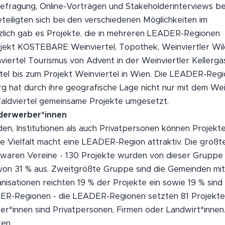
efragung, Online-Vorträgen und Stakeholderinterviews be
eiligten sich bei den verschiedenen Möglichkeiten im
zlich gab es Projekte, die in mehreren LEADER-Regionen
ojekt KOSTEBARE Weinviertel, Topothek, Weinviertler Wil
viertel Tourismus von Advent in der Weinviertler Kellerg
tel bis zum Projekt Weinviertel in Wien. Die LEADER-Regi
g hat durch ihre geografische Lage nicht nur mit dem Wein
aldviertel gemeinsame Projekte umgesetzt.
derwerber*innen
en, Institutionen als auch Privatpersonen können Projekt
ße Vielfalt macht eine LEADER-Region attraktiv. Die größ
 waren Vereine - 130 Projekte wurden von dieser Gruppe 
 von 31 % aus. Zweitgrößte Gruppe sind die Gemeinden mi
ganisationen reichten 19 % der Projekte ein sowie 19 % sind
ER-Regionen - die LEADER-Regionen setzten 81 Projekte
er*innen sind Privatpersonen, Firmen oder Landwirt*innen
ten