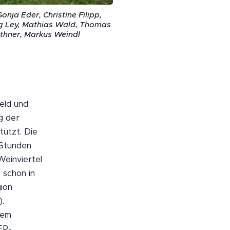
nja Eder, Christine Filipp,
ng Ley, Mathias Wald, Thomas
thner, Markus Weindl
eld und
g der
tützt. Die
 Stunden
Weinviertel
 schon in
ion
.
dem
ER-