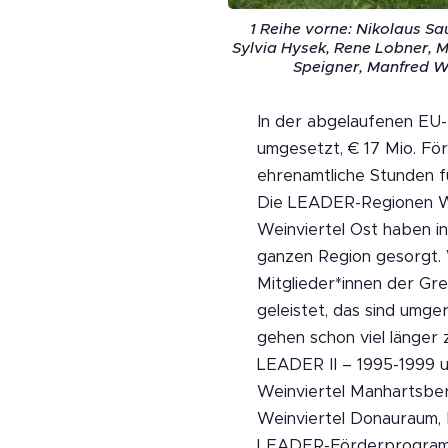
1 Reihe vorne: Nikolaus Sa
Sylvia Hysek, Rene Lobner, 
Speigner, Manfred W
In der abgelaufenen EU
umgesetzt, € 17 Mio. För
ehrenamtliche Stunden fü
Die LEADER-Regionen We
Weinviertel Ost haben in
ganzen Region gesorgt. 
Mitglieder*innen der G
geleistet, das sind umge
gehen schon viel länger 
LEADER II – 1995-1999
Weinviertel Manhartsbe
Weinviertel Donauraum, 
LEADER-Förderprogramm