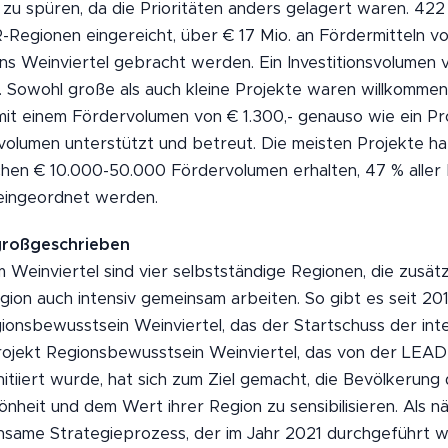
zu spüren, da die Prioritäten anders gelagert waren. 422
Regionen eingereicht, über € 17 Mio. an Fördermitteln v
ns Weinviertel gebracht werden. Ein Investitionsvolumen 
. Sowohl große als auch kleine Projekte waren willkommen
mit einem Fördervolumen von € 1.300,- genauso wie ein Pr
volumen unterstützt und betreut. Die meisten Projekte h
hen € 10.000-50.000 Fördervolumen erhalten, 47 % aller 
 eingeordnet werden.
großgeschrieben
einviertel sind vier selbstständige Regionen, die zusätz
gion auch intensiv gemeinsam arbeiten. So gibt es seit 20
onsbewusstsein Weinviertel, das der Startschuss der int
rojekt Regionsbewusstsein Weinviertel, das von der LEA
nitiiert wurde, hat sich zum Ziel gemacht, die Bevölkerung
önheit und dem Wert ihrer Region zu sensibilisieren. Als n
insame Strategieprozess, der im Jahr 2021 durchgeführt 