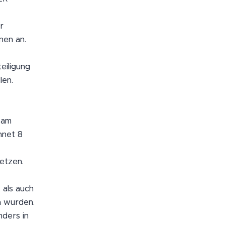
r
nen an.
eiligung
len.
sam
hnet 8
etzen.
 als auch
n wurden.
nders in