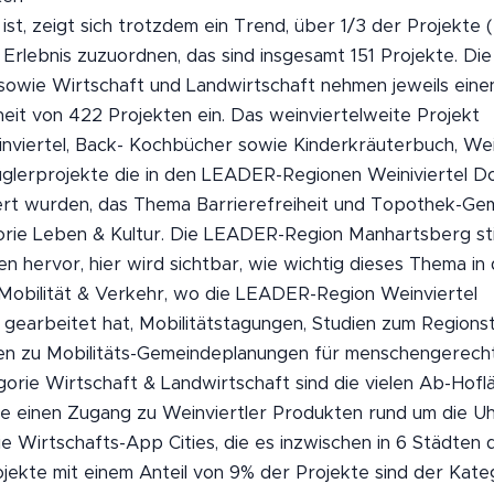
ist, zeigt sich trotzdem ein Trend, über 1/3 der Projekte 
rlebnis zuzuordnen, das sind insgesamt 151 Projekte. Die
owie Wirtschaft und Landwirtschaft nehmen jeweils einen
eit von 422 Projekten ein. Das weinviertelweite Projekt
viertel, Back- Kochbücher sowie Kinderkräuterbuch, Wei
üglerprojekte die in den LEADER-Regionen Weiniviertel 
tiert wurden, das Thema Barrierefreiheit und Topothek-G
orie Leben & Kultur. Die LEADER-Region Manhartsberg sti
en hervor, hier wird sichtbar, wie wichtig dieses Thema in
. Mobilität & Verkehr, wo die LEADER-Region Weinviertel
gearbeitet hat, Mobilitätstagungen, Studien zum Regionst
kten zu Mobilitäts-Gemeindeplanungen für menschengerech
gorie Wirtschaft & Landwirtschaft sind die vielen Ab-Hof
e einen Zugang zu Weinviertler Produkten rund um die U
 Wirtschafts-App Cities, die es inzwischen in 6 Städten 
ojekte mit einem Anteil von 9% der Projekte sind der Kate