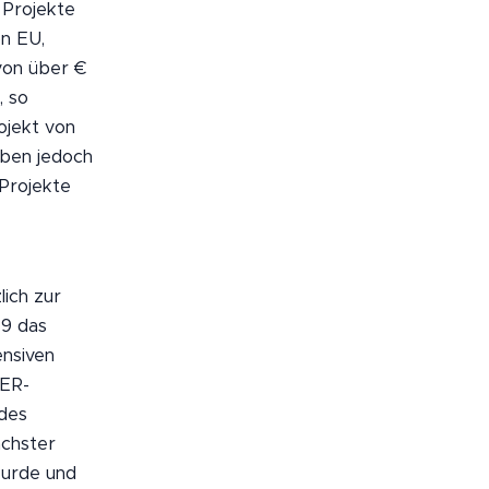
 Projekte
on EU,
von über €
, so
ojekt von
aben jedoch
Projekte
lich zur
19 das
ensiven
DER-
 des
ächster
wurde und