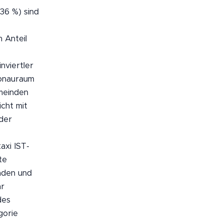
(36 %) sind
 Anteil
nviertler
Donauraum
emeinden
cht mit
 der
axi IST-
te
läden und
hr
des
gorie