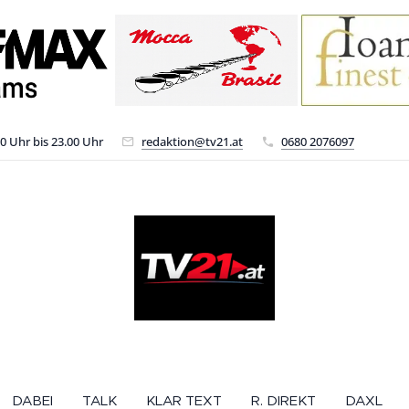
00 Uhr bis 23.00 Uhr
redaktion@tv21.at
0680 2076097
DABEI
TALK
KLAR TEXT
R. DIREKT
DAXL