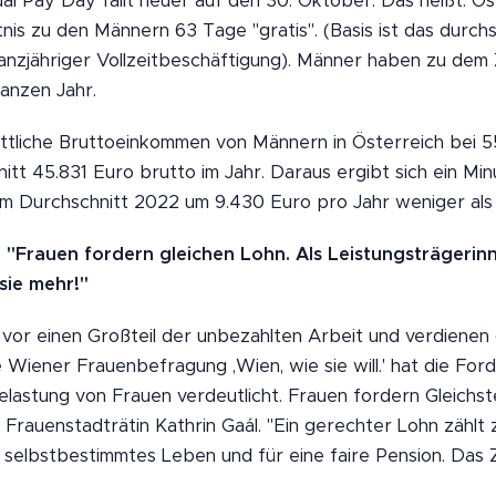
al Pay Day fällt heuer auf den 30. Oktober. Das heißt: Ö
nis zu den Männern 63 Tage "gratis". (Basis ist das durchs
nzjähriger Vollzeitbeschäftigung). Männer haben zu dem Z
anzen Jahr.
tliche Bruttoeinkommen von Männern in Österreich bei 55.
itt 45.831 Euro brutto im Jahr. Daraus ergibt sich ein Min
im Durchschnitt 2022 um 9.430 Euro pro Jahr weniger als
"Frauen fordern gleichen Lohn. Als Leistungsträgerin
sie mehr!"
 vor einen Großteil der unbezahlten Arbeit und verdienen g
 Wiener Frauenbefragung ,Wien, wie sie will.' hat die For
astung von Frauen verdeutlicht. Frauen fordern Gleichstel
Frauenstadträtin Kathrin Gaál. "Ein gerechter Lohn zählt 
selbstbestimmtes Leben und für eine faire Pension. Das Zie