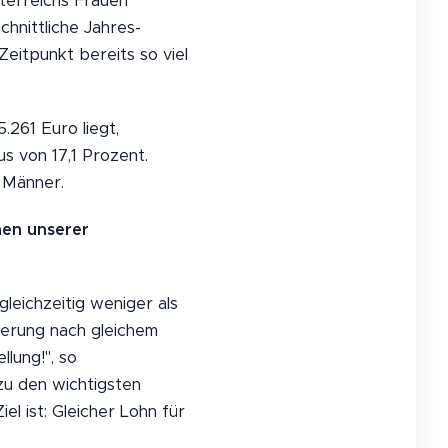
sterreichs Frauen
chnittliche Jahres-
eitpunkt bereits so viel
261 Euro liegt,
us von 17,1 Prozent.
 Männer.
nen unserer
leichzeitig weniger als
derung nach gleichem
lung!", so
zu den wichtigsten
l ist: Gleicher Lohn für