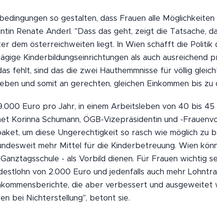
bedingungen so gestalten, dass Frauen alle Möglichkeiten
tin Renate Anderl. "Dass das geht, zeigt die Tatsache, d
r dem österreichweiten liegt. In Wien schafft die Politik
ägige Kinderbildungseinrichtungen als auch ausreichend pr
 fehlt, sind das die zwei Hauthemmnisse für völlig gleic
ben und somit an gerechten, gleichen Einkommen bis zu 
.000 Euro pro Jahr, in einem Arbeitsleben von 40 bis 45 
chnet Korinna Schumann, ÖGB-Vizepräsidentin und -Frauenvo
ket, um diese Ungerechtigkeit so rasch wie möglich zu be
desweit mehr Mittel für die Kinderbetreuung. Wien könne 
Ganztagsschule - als Vorbild dienen. Für Frauen wichtig s
ndestlohn von 2.000 Euro und jedenfalls auch mehr Lohntr
inkommensberichte, die aber verbessert und ausgeweite
n bei Nichterstellung", betont sie.