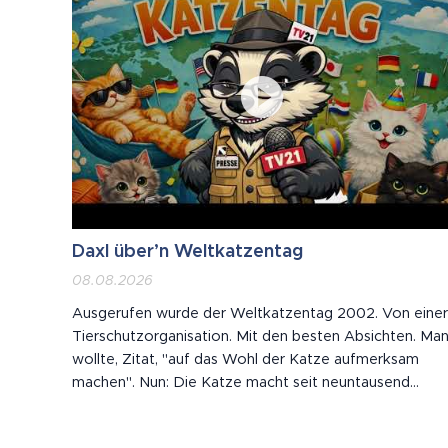
Daxl über’n Weltkatzentag
08.08.2026
Ausgerufen wurde der Weltkatzentag 2002. Von einer
Tierschutzorganisation. Mit den besten Absichten. Ma
wollte, Zitat, "auf das Wohl der Katze aufmerksam
machen". Nun: Die Katze macht seit neuntausend
Jahren selbst auf ihr Wohl aufmerksam. Meistens um
vier Uhr früh. Meistens vor einer geschlossenen Tür, di