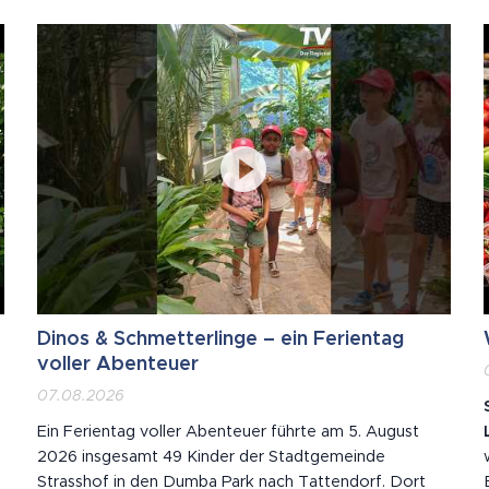
TV21 hat eine Woche lang mitgeschaut – Teil 2 der
Serie über Holdhaus & Nord in Niederösterreich.
Dinos & Schmetterlinge – ein Ferientag
voller Abenteuer
07.08.2026
Ein Ferientag voller Abenteuer führte am 5. August
2026 insgesamt 49 Kinder der Stadtgemeinde
Strasshof in den Dumba Park nach Tattendorf. Dort