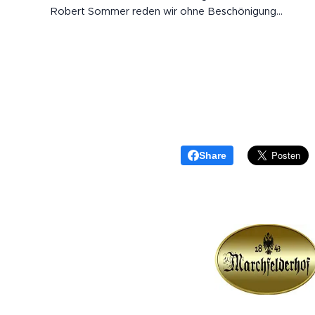
Robert Sommer reden wir ohne Beschönigung
darüber, wie tief KI längst in unseren Alltag eingegriffe
hat: von der Arbeit über die Bildung bis zu dem, was
wir noch für "echt" halten. Vor...
Share