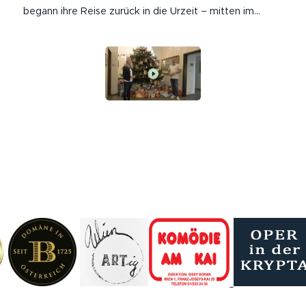
begann ihre Reise zurück in die Urzeit – mitten im
n
DINO Tattendorf, dem beeindruckenden Urzeitpark
vor den Toren Wiens. Zwischen rund 60 lebensgroßen
Dinosauriern tauchten die Kinder in eine Welt ein, die...