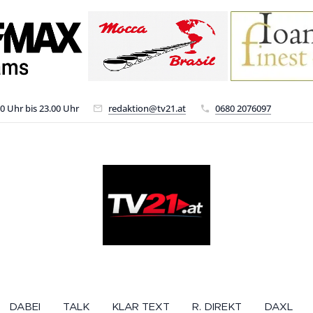
00 Uhr bis 23.00 Uhr
redaktion@tv21.at
0680 2076097
DABEI
TALK
KLAR TEXT
R. DIREKT
DAXL