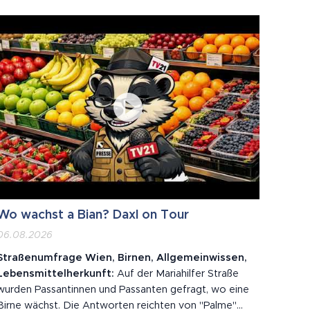
Monster" sorgte ab 15 Uhr für einen Kinonachmittag
ganz nach dem Geschmack der jungen Gäste. Der...
Wo wachst a Bian? Daxl on Tour
06.08.2026
Straßenumfrage Wien, Birnen, Allgemeinwissen,
Lebensmittelherkunft:
Auf der Mariahilfer Straße
wurden Passantinnen und Passanten gefragt, wo eine
Birne wächst. Die Antworten reichten von "Palme"