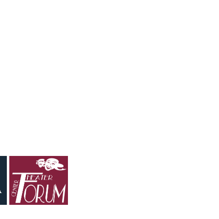
über "Erdäpfel" bis zur Gegenfrage "so wie eine
Avocado?". Eine Befragte wusste nicht, dass es einen
Birnbaum gibt.