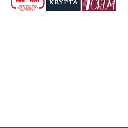
der
Schnellkatamaran
nur geringen
Tiefgang. In 20...