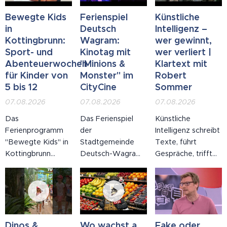
Bewegte Kids
Ferienspiel
Künstliche
in
Deutsch
Intelligenz –
Kottingbrunn:
Wagram:
wer gewinnt,
Sport- und
Kinotag mit
wer verliert |
Abenteuerwochen
"Minions &
Klartext mit
für Kinder von
Monster" im
Robert
5 bis 12
CityCine
Sommer
07.08.2026
07.08.2026
07.08.2026
Das
Das Ferienspiel
Künstliche
Ferienprogramm
der
Intelligenz schreibt
"Bewegte Kids" in
Stadtgemeinde
Texte, führt
Kottingbrunn
Deutsch-Wagram
Gespräche, trifft
bietet Sport- und
ist voll im Gange:
Entscheidungen –
Abenteuerwochen
Am Freitag, dem 7.
und niemand hat
für Kinder von fünf
August 2026, lud
uns gefragt, ob wir
bis zwölf Jahren,
die Stadt zum
das wollen. In
betreut von
Ferienprogramm-
dieser Ausgabe
ausgebildeten
Kinotag ins
von Klartext mit
Dinos &
Wo wachst a
Fake oder