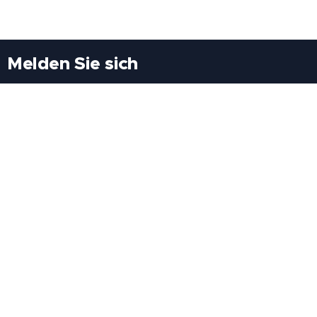
Melden Sie sich
Besuchen Sie uns
Freiheitssiedlung Block II 21/1/3 2285
Leopoldsdorf/Marchfeld
Rufen Sie uns an
+43(0)689 207 60 97
+43(0)664 460 71 06
E-Mail: redaktion@tv21.at
Über uns
.
Geschäftsbedingungen
.
Datenschutz
.
Impressum