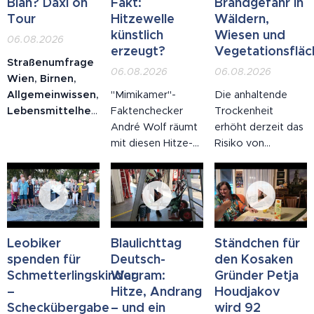
Bian? Daxl on
Fakt:
Brandgefahr in
Tour
Hitzewelle
Wäldern,
künstlich
Wiesen und
06.08.2026
erzeugt?
Vegetationsfläc
Straßenumfrage
06.08.2026
06.08.2026
Wien, Birnen,
Allgemeinwissen,
"Mimikamer"-
Die anhaltende
Lebensmittelherkunft:
Faktenchecker
Trockenheit
Auf der Mariahilfer
André Wolf räumt
erhöht derzeit das
Straße wurden
mit diesen Hitze-
Risiko von
Passantinnen und
Mythen auf:
Bränden in
Passanten gefragt,
Sommerhitze gab
Wäldern, auf
wo eine Birne
es schon den
Wiesen sowie in
wächst. Die
Fünfzigern und
allen trockenen
Antworten
Siebzigern, die
Vegetationsflächen
reichten von
Hitzewelle wurde
erheblich. Bereits
Leobiker
Blaulichttag
Ständchen für
"Palme" über
künstlich erzeugt,
eine kleine
spenden für
Deutsch-
den Kosaken
"Erdäpfel" bis zur
Solaranlagen sind
Unachtsamkeit
Schmetterlingskinder
Wagram:
Gründer Petja
Gegenfrage "so
an der Hitze
kann ausreichen,
–
Hitze, Andrang
Houdjakov
wie eine
schuld, Hitze lässt
um einen Brand
Scheckübergabe
– und ein
wird 92