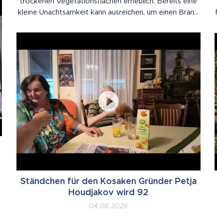
trockenen Vegetationsflächen erheblich. Bereits eine
kleine Unachtsamkeit kann ausreichen, um einen Brand
auszulösen. Wie in den vergangenen Tagen leider
bereits mehrfach vorgekommen ist, kam es zu
mehreren Bränden auf Wiesen, Feldern und in...
Ständchen für den Kosaken Gründer Petja
Houdjakov wird 92
04.08.2026