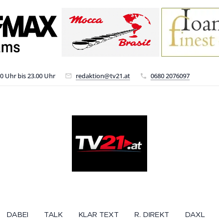
00 Uhr bis 23.00 Uhr
redaktion@tv21.at
0680 2076097
DABEI
TALK
KLAR TEXT
R. DIREKT
DAXL