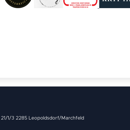
II 21/1/3 2285 Leopoldsdorf/Marchfeld