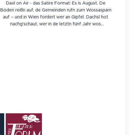
Daxl on Air - das Satire Format: Es is August. De
Böden reißn auf, de Gemeinden rufn zum Wossasparn
auf – und in Wien fordert wer an Gipfel. Dachsl hot
nachg'schaut, wer in de letztn fünf Jahr wos
z'sammbrocht hot. Spoiler: es Klimaschutzgesetz is
2020 ausg'laufn. Wie a Joghurt.