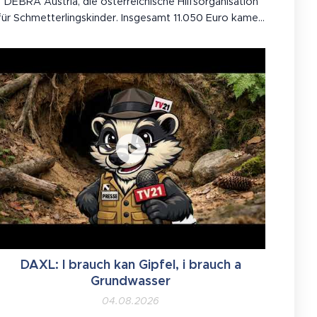
DEBRA Austria, die österreichische Hilfsorganisation
für Schmetterlingskinder. Insgesamt 11.050 Euro kamen
zusammen – gesammelt bei der eindrucksvollen
Veranstaltung am 30. Mai .
DAXL: I brauch kan Gipfel, i brauch a
Grundwasser
04.08.2026