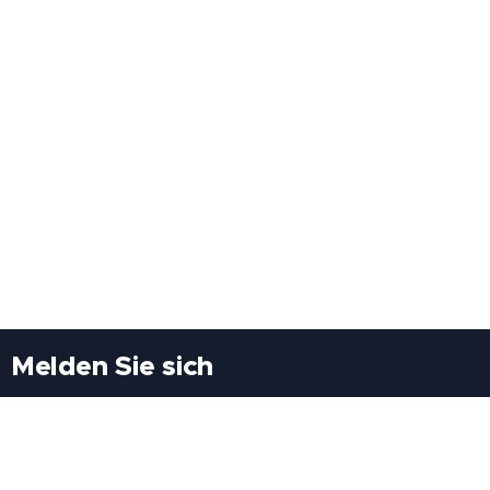
Melden Sie sich
Besuchen Sie uns
Freiheitssiedlung Block II 21/1/3 2285
Leopoldsdorf/Marchfeld