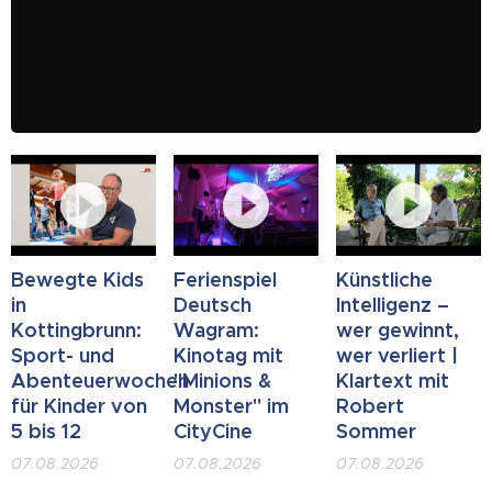
Bewegte Kids
Ferienspiel
Künstliche
in
Deutsch
Intelligenz –
Kottingbrunn:
Wagram:
wer gewinnt,
Sport- und
Kinotag mit
wer verliert |
Abenteuerwochen
"Minions &
Klartext mit
für Kinder von
Monster" im
Robert
5 bis 12
CityCine
Sommer
07.08.2026
07.08.2026
07.08.2026