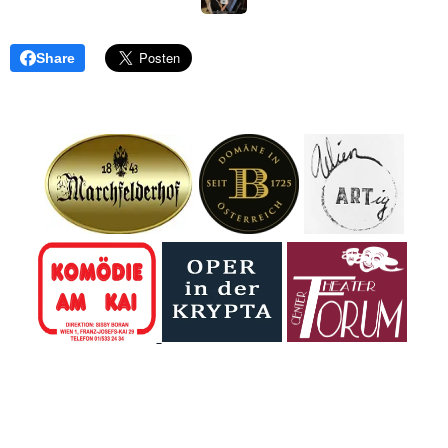
allen trockenen
die österreichische
Wagram kamen
Vegetationsflächen
Hilfsorganisation
am 4. August
erheblich. Bereits
für
zahlreiche
Share
eine kleine
Schmetterlingskinder.
Familien. Parallel
Unachtsamkeit
Insgesamt 11.050
dazu forderte der
kann ausreichen,
Euro kamen
Großbrand in der
um einen Brand
zusammen –
Lobau die
auszulösen. Wie in
gesammelt bei der
Einsatzkräfte der
den vergangenen
eindrucksvollen
Region.
Tagen leider
Veranstaltung am
bereits mehrfach
30. Mai .
vorgekommen ist,
kam es zu
mehreren Bränden
auf Wiesen,
Feldern und in...