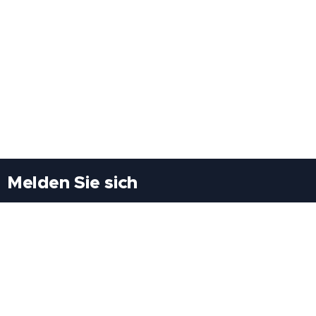
Melden Sie sich
Besuchen Sie uns
Freiheitssiedlung Block II 21/1/3 2285
Leopoldsdorf/Marchfeld
Rufen Sie uns an
+43(0)689 207 60 97