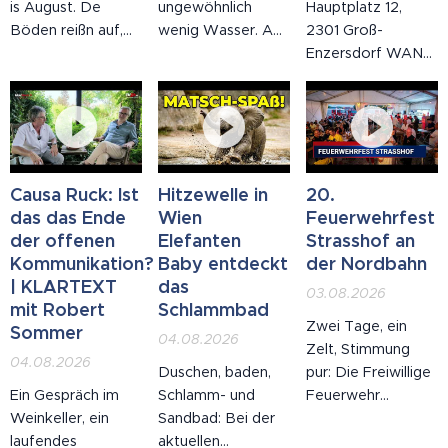
is August. De
ungewöhnlich
Hauptplatz 12,
Böden reißn auf,
wenig Wasser. An
2301 Groß-
de Gemeinden
mehreren
Enzersdorf WANN:
rufn zum
Messstellen liegen
11.09.2026, 19:00
Wossasparn auf –
die Pegel deutlich
Uhr Anlässlich ihres
und in Wien
unter dem
100. Geburtstags
fordert wer an
langjährigen
gedenken wir Dr.
Gipfel. Dachsl hot
Durchschnitt, der
Mag. Sophie
nachg'schaut, wer
Schiffsverkehr in
Schwindshackl, die
Causa Ruck: Ist
Hitzewelle in
20.
in de letztn fünf
der Wachau und
mit großer
das das Ende
Wien
Feuerwehrfest
Jahr wos
östlich von Wien
Leidenschaft die
der offenen
Elefanten
Strasshof an
z'sammbrocht hot.
ist stark
Geschichte ihrer
Kommunikation?
Baby entdeckt
der Nordbahn
Spoiler: es
eingeschränkt. Der
Heimat
| KLARTEXT
das
03.08.2026
Klimaschutzgesetz
Twin City Liner
festgehalten hat.
mit Robert
Schlammbad
Zwei Tage, ein
is 2020 ausg'laufn.
fährt trotzdem:
🕊️ Mit ihrem über
Sommer
04.08.2026
Zelt, Stimmung
Wie a Joghurt.
Selbst voll besetzt
700 Seiten
04.08.2026
Duschen, baden,
pur: Die Freiwillige
mit 250
starken und reich
Ein Gespräch im
Schlamm- und
Feuerwehr
Passagieren hat
bebilderten
Weinkeller, ein
Sandbad: Bei der
Strasshof an der
der
Heimatbuch schuf
laufendes
aktuellen
Nordbahn hat zum
Schnellkatamaran
sie ein bleibendes