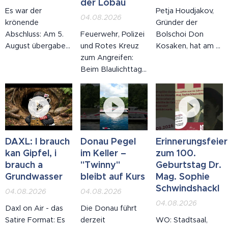
Befragte wusste
schmelzen.
den vergangenen
der Lobau
Es war der
Petja Houdjakov,
nicht, dass es
Tagen leider
04.08.2026
krönende
Gründer der
einen Birnbaum
bereits mehrfach
Abschluss: Am 5.
Feuerwehr, Polizei
Bolschoi Don
gibt.
vorgekommen ist,
August übergaben
und Rotes Kreuz
Kosaken, hat am 4.
kam es zu
die Leobiker ihren
zum Angreifen:
August seinen 92.
mehreren Bränden
Spendenscheck an
Beim Blaulichttag
Geburtstag
auf Wiesen,
DEBRA Austria,
in Deutsch-
gefeiert – und
Feldern und in...
die österreichische
Wagram kamen
zwar so, wie es zu
Hilfsorganisation
am 4. August
ihm passt: auf der
für
zahlreiche
Bühne.
Schmetterlingskinder.
Familien. Parallel
Insgesamt 11.050
dazu forderte der
DAXL: I brauch
Donau Pegel
Erinnerungsfeier
Euro kamen
Großbrand in der
kan Gipfel, i
im Keller –
zum 100.
zusammen –
Lobau die
brauch a
"Twinny"
Geburtstag Dr.
gesammelt bei der
Einsatzkräfte der
Grundwasser
bleibt auf Kurs
Mag. Sophie
eindrucksvollen
Region.
Schwindshackl
04.08.2026
04.08.2026
Veranstaltung am
04.08.2026
Daxl on Air - das
Die Donau führt
30. Mai .
Satire Format: Es
derzeit
WO: Stadtsaal,