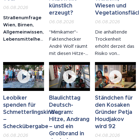
künstlich
Wiesen und
06.08.2026
erzeugt?
Vegetationsfläc
Straßenumfrage
06.08.2026
06.08.2026
Wien, Birnen,
Allgemeinwissen,
"Mimikamer"-
Die anhaltende
Lebensmittelherkunft:
Faktenchecker
Trockenheit
Auf der Mariahilfer
André Wolf räumt
erhöht derzeit das
Straße wurden
mit diesen Hitze-
Risiko von
Passantinnen und
Mythen auf:
Bränden in
Passanten gefragt,
Sommerhitze gab
Wäldern, auf
wo eine Birne
es schon den
Wiesen sowie in
wächst. Die
Fünfzigern und
allen trockenen
Antworten
Siebzigern, die
Vegetationsflächen
reichten von
Hitzewelle wurde
erheblich. Bereits
Leobiker
Blaulichttag
Ständchen für
"Palme" über
künstlich erzeugt,
eine kleine
spenden für
Deutsch-
den Kosaken
"Erdäpfel" bis zur
Solaranlagen sind
Unachtsamkeit
Schmetterlingskinder
Wagram:
Gründer Petja
Gegenfrage "so
an der Hitze
kann ausreichen,
–
Hitze, Andrang
Houdjakov
wie eine
schuld, Hitze lässt
um einen Brand
Scheckübergabe
– und ein
wird 92
Avocado?". Eine
Ampeln
auszulösen. Wie in
Großbrand in
06.08.2026
04.08.2026