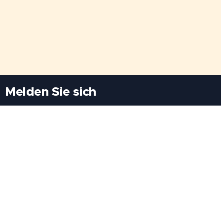
Melden Sie sich
Besuchen Sie uns
Freiheitssiedlung Block II 21/1/3 2285
Leopoldsdorf/Marchfeld
Rufen Sie uns an
+43(0)689 207 60 97
+43(0)664 460 71 06
E-Mail: redaktion@tv21.at