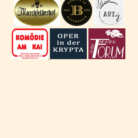
Euro kamen
Großbrand in der
zusammen –
Lobau die
gesammelt bei der
Einsatzkräfte der
eindrucksvollen
Region.
Veranstaltung am
30. Mai .