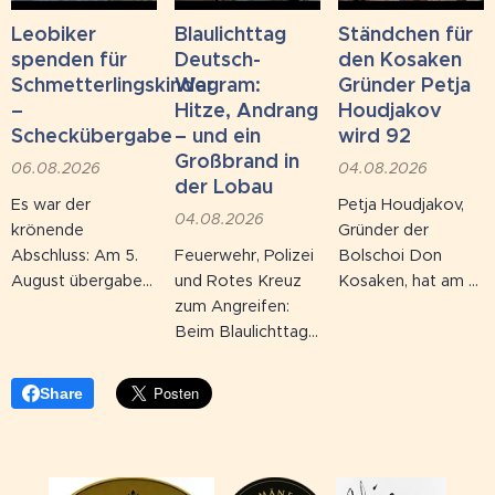
Antworten
Siebzigern, die
Vegetationsflächen
reichten von
Hitzewelle wurde
erheblich. Bereits
Leobiker
Blaulichttag
Ständchen für
"Palme" über
künstlich erzeugt,
eine kleine
spenden für
Deutsch-
den Kosaken
"Erdäpfel" bis zur
Solaranlagen sind
Unachtsamkeit
Schmetterlingskinder
Wagram:
Gründer Petja
Gegenfrage "so
an der Hitze
kann ausreichen,
–
Hitze, Andrang
Houdjakov
wie eine
schuld, Hitze lässt
um einen Brand
Scheckübergabe
– und ein
wird 92
Avocado?". Eine
Ampeln
auszulösen. Wie in
Großbrand in
06.08.2026
04.08.2026
Befragte wusste
schmelzen.
den vergangenen
der Lobau
Es war der
Petja Houdjakov,
nicht, dass es
Tagen leider
04.08.2026
krönende
Gründer der
einen Birnbaum
bereits mehrfach
Abschluss: Am 5.
Feuerwehr, Polizei
Bolschoi Don
gibt.
vorgekommen ist,
August übergaben
und Rotes Kreuz
Kosaken, hat am 4.
kam es zu
die Leobiker ihren
zum Angreifen:
August seinen 92.
mehreren Bränden
Spendenscheck an
Beim Blaulichttag
Geburtstag
auf Wiesen,
DEBRA Austria,
in Deutsch-
gefeiert – und
Feldern und in...
die österreichische
Wagram kamen
zwar so, wie es zu
Share
Hilfsorganisation
am 4. August
ihm passt: auf der
für
zahlreiche
Bühne.
Schmetterlingskinder.
Familien. Parallel
Insgesamt 11.050
dazu forderte der