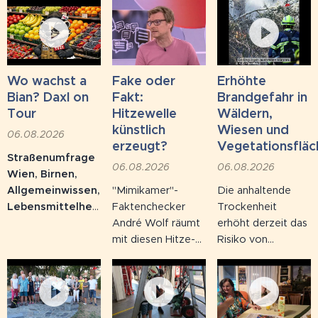
Wo wachst a
Fake oder
Erhöhte
Bian? Daxl on
Fakt:
Brandgefahr in
Tour
Hitzewelle
Wäldern,
künstlich
Wiesen und
06.08.2026
erzeugt?
Vegetationsfläc
Straßenumfrage
06.08.2026
06.08.2026
Wien, Birnen,
Allgemeinwissen,
"Mimikamer"-
Die anhaltende
Lebensmittelherkunft:
Faktenchecker
Trockenheit
Auf der Mariahilfer
André Wolf räumt
erhöht derzeit das
Straße wurden
mit diesen Hitze-
Risiko von
Passantinnen und
Mythen auf:
Bränden in
Passanten gefragt,
Sommerhitze gab
Wäldern, auf
wo eine Birne
es schon den
Wiesen sowie in
wächst. Die
Fünfzigern und
allen trockenen