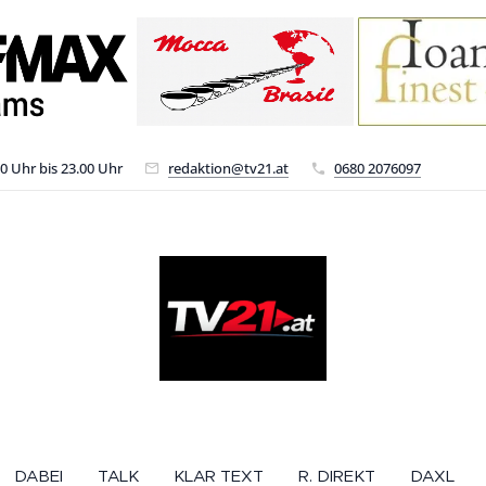
00 Uhr bis 23.00 Uhr
redaktion@tv21.at
0680 2076097
DABEI
TALK
KLAR TEXT
R. DIREKT
DAXL