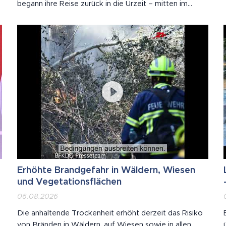
begann ihre Reise zurück in die Urzeit – mitten im
n
DINO Tattendorf, dem beeindruckenden Urzeitpark
vor den Toren Wiens. Zwischen rund 60 lebensgroßen
Dinosauriern tauchten die Kinder in eine Welt ein, die...
Erhöhte Brandgefahr in Wäldern, Wiesen
und Vegetationsflächen
06.08.2026
Die anhaltende Trockenheit erhöht derzeit das Risiko
von Bränden in Wäldern, auf Wiesen sowie in allen