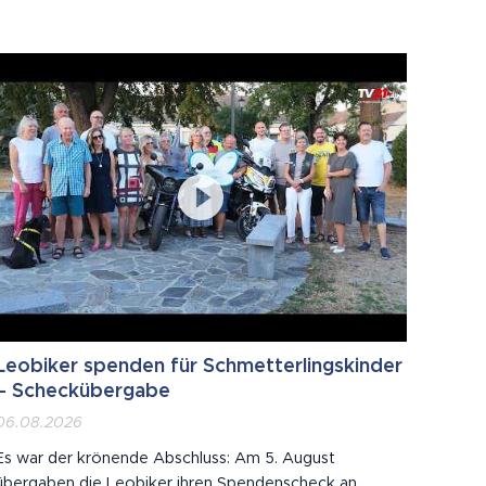
über "Erdäpfel" bis zur Gegenfrage "so wie eine
Avocado?". Eine Befragte wusste nicht, dass es einen
Birnbaum gibt.
Leobiker spenden für Schmetterlingskinder
– Scheckübergabe
06.08.2026
Es war der krönende Abschluss: Am 5. August
übergaben die Leobiker ihren Spendenscheck an