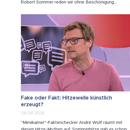
Robert Sommer reden wir ohne Beschönigung
darüber, wie tief KI längst in unseren Alltag eingegriffe
hat: von der Arbeit über die Bildung bis zu dem, was
wir noch für "echt" halten. Vor...
Fake oder Fakt: Hitzewelle künstlich
erzeugt?
06.08.2026
"Mimikamer"-Faktenchecker André Wolf räumt mit
diesen Hitze-Mythen auf: Sommerhitze gab es schon