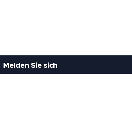
Melden Sie sich
Besuchen Sie uns
Freiheitssiedlung Block II 21/1/3 2285
Leopoldsdorf/Marchfeld
Rufen Sie uns an
+43(0)689 207 60 97
+43(0)664 460 71 06