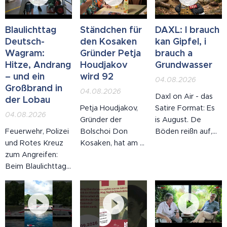
Blaulichttag
Ständchen für
DAXL: I brauch
Deutsch-
den Kosaken
kan Gipfel, i
Wagram:
Gründer Petja
brauch a
Hitze, Andrang
Houdjakov
Grundwasser
– und ein
wird 92
04.08.2026
Großbrand in
04.08.2026
Daxl on Air - das
der Lobau
Petja Houdjakov,
Satire Format: Es
04.08.2026
Gründer der
is August. De
Feuerwehr, Polizei
Bolschoi Don
Böden reißn auf,
und Rotes Kreuz
Kosaken, hat am 4.
de Gemeinden
zum Angreifen:
August seinen 92.
rufn zum
Beim Blaulichttag
Geburtstag
Wossasparn auf –
in Deutsch-
gefeiert – und
und in Wien
Wagram kamen
zwar so, wie es zu
fordert wer an
am 4. August
ihm passt: auf der
Gipfel. Dachsl hot
zahlreiche
Bühne.
nachg'schaut, wer
Familien. Parallel
in de letztn fünf