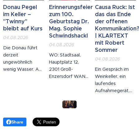
dazu forderte der
Jahr wos
Donau Pegel
Erinnerungsfeier
Causa Ruck: Ist
Großbrand in der
z'sammbrocht hot.
im Keller –
zum 100.
das das Ende
Lobau die
Spoiler: es
"Twinny"
Geburtstag Dr.
der offenen
Einsatzkräfte der
Klimaschutzgesetz
bleibt auf Kurs
Mag. Sophie
Kommunikation
Region.
is 2020 ausg'laufn.
Schwindshackl
| KLARTEXT
04.08.2026
Wie a Joghurt.
mit Robert
04.08.2026
Die Donau führt
Sommer
derzeit
WO: Stadtsaal,
04.08.2026
ungewöhnlich
Hauptplatz 12,
wenig Wasser. An
2301 Groß-
Ein Gespräch im
mehreren
Enzersdorf WANN:
Weinkeller, ein
Messstellen liegen
11.09.2026, 19:00
laufendes
die Pegel deutlich
Uhr Anlässlich ihres
Aufnahmegerät,
unter dem
100. Geburtstags
eine
langjährigen
gedenken wir Dr.
Veröffentlichung
Durchschnitt, der
Mag. Sophie
Monate später –
Schiffsverkehr in
Schwindshackl, die
und am Ende der
Share
der Wachau und
mit großer
Rücktritt des
östlich von Wien
Leidenschaft die
Wiener