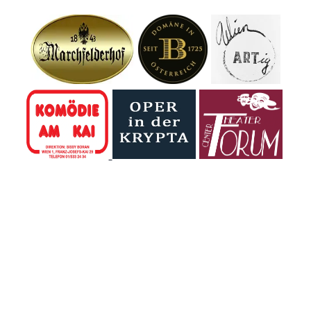
ist stark
Geschichte ihrer
Wirtschaftskammer-
eingeschränkt. Der
Heimat
Präsidenten
Twin City Liner
festgehalten hat.
Walter Ruck.
fährt trotzdem:
🕊️ Mit ihrem über
Heute bei
Selbst voll besetzt
700 Seiten
KLARTEXT aus
mit 250
starken und reich
dem Burgenland
Passagieren hat
bebilderten
zu Gast: Journalist
der
Heimatbuch schuf
und Buchautor
Schnellkatamaran
sie ein bleibendes
Robert Sommer.
nur geringen
Denkmal für
Wir sprechen über
Tiefgang. In 20...
Essling und...
die Fragen, die
nach der Causa
Ruck bleiben: ▪
Müssen wir
künftig...