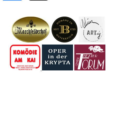
Jahren nach kurzer
gehörte von 1976
Schwerpunkt
schwerer
bis 2005 zum
Niederösterreich
Krankheit
Ensemble des
mit 296 Einsätzen.
gestorben.
Wiener
Das Bundesheer
Volkstheaters und
warnt: Fundstücke
prägte über
niemals selbst
Jahrzehnte das
berühren – alte
Bühnenleben der
Munition wird mit
Stadt – als Jenny
den Jahren
in der
unberechenbar.
"Dreigroschenoper",
als Olivia in "Was
ihr wollt", später
als Claire
Zachanassian im
"Besuch der...