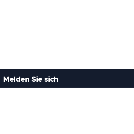
Melden Sie sich
Besuchen Sie uns
Freiheitssiedlung Block II 21/1/3 2285
Leopoldsdorf/Marchfeld
Rufen Sie uns an
+43(0)689 207 60 97