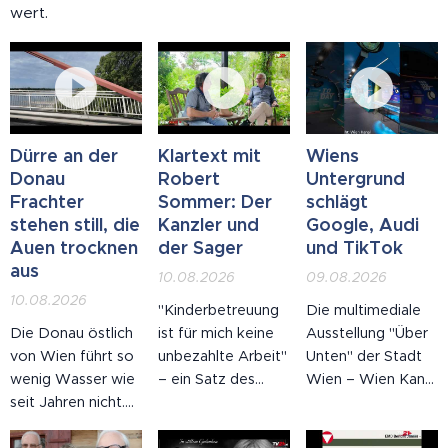
wert.
Dürre an der
Klartext mit
Wiens
Donau
Robert
Untergrund
Frachter
Sommer: Der
schlägt
stehen still, die
Kanzler und
Google, Audi
Auen trocknen
der Sager
und TikTok
aus
10.08.2026
09.08.2026
10.08.2026
"Kinderbetreuung
Die multimediale
Die Donau östlich
ist für mich keine
Ausstellung "Über
von Wien führt so
unbezahlte Arbeit"
Unten" der Stadt
wenig Wasser wie
– ein Satz des
Wien – Wien Kanal
seit Jahren nicht.
Bundeskanzlers,
am Gaudenzdorfer
Am Pegel
ein Aufschrei im
Gürtel wurde bei