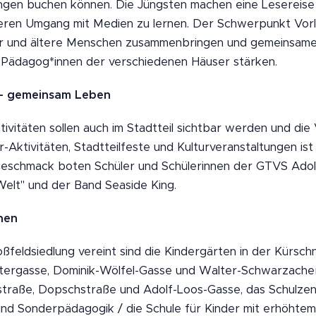
tungen buchen können. Die Jüngsten machen eine Lesereis
heren Umgang mit Medien zu lernen. Der Schwerpunkt Vor
er und ältere Menschen zusammenbringen und gemeinsame
Pädagog*innen der verschiedenen Häuser stärken.
- gemeinsam Leben
vitäten sollen auch im Stadtteil sichtbar werden und die
ktivitäten, Stadtteilfeste und Kulturveranstaltungen ist
geschmack boten Schüler und Schülerinnen der GTVS Adol
Welt" und der Band Seaside King.
onen
oßfeldsiedlung vereint sind die Kindergärten in der Kürsc
stergasse, Dominik-Wölfel-Gasse und Walter-Schwarzacher
straße, Dopschstraße und Adolf-Loos-Gasse, das Schulze
t und Sonderpädagogik / die Schule für Kinder mit erhöhte