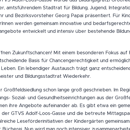
er, amtsführendem Stadtrat für Bildung, Jugend, Integrat
 und Bezirksvorsteher Georg Papai präsentiert. Für Kind
Innen werden gemeinsam innovative und bedarfsgerechte
tangebote entwickelt und intensiv über bestehende Bild
öffnen Zukunftschancen! Mit einem besonderen Fokus auf 
ntscheidende Basis für Chancengerechtigkeit und ermöglic
s Leben. Ein lebendiger Austausch trägt ganz entscheiden
eister und Bildungsstadtrat Wiederkehr.
er Großfeldsiedlung schon lange groß geschrieben. Im Reg
dungs- Sozial- und Gesundheitseinrichtungen aus der Großf
men ihre Angebote aufeinander ab. Es gibt etwa ein ge
it der GTVS Adolf-Loos-Gasse und die betreute Mittagspa
lreiche Leseförderinitiativen der Kindergärten gemeinsam
 Bücherei. Nun wird man noch intensiver zusammenarbeiten