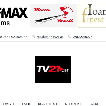
00 Uhr bis 23.00 Uhr
redaktion@tv21.at
0680 2076097
DABEI
TALK
KLAR TEXT
R. DIREKT
DAXL