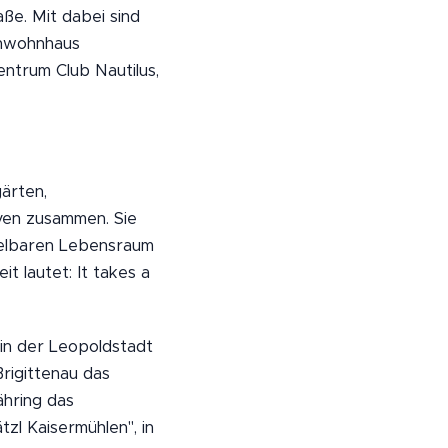
ße. Mit dabei sind
enwohnhaus
ntrum Club Nautilus,
gärten,
iven zusammen. Sie
ttelbaren Lebensraum
 lautet: It takes a
in der Leopoldstadt
Brigittenau das
ähring das
zl Kaisermühlen", in