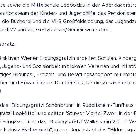
e sowie die Mittelschule Leopoldau in der Aderklaaerstra
rationsteam der Kinder- und Jugendhilfe, das Pensionist
die Bücherei und die VHS Großfeldsiedlung, das Jugendze
iet 22 und die Grätzlpolizei/Gemeinsam sicher.
sgrätzl
18 aktiven Wiener Bildungsgrätzln arbeiten Schulen, Kinder
Jugend- und Sozialarbeit mit lokalen Vereinen und Initiat
eitiges Bildungs-, Freizeit- und Beratungsangebot im unmi
chen und Erwachsenen. Der Leitsatz für die Zusammenarbeit
.
as "Bildungsgrätzl Schönbrunn" in Rudolfsheim-Fünfhaus, 
grätzl LeoMitte" und später "Stuwer Viertel Zwei", in der 
lmanngasse" und das "Bildungsgrätzl Wallenstein 2.0", in W
r Inklusiv Eschenbach", in der Donaustadt das "Bildungsgrät