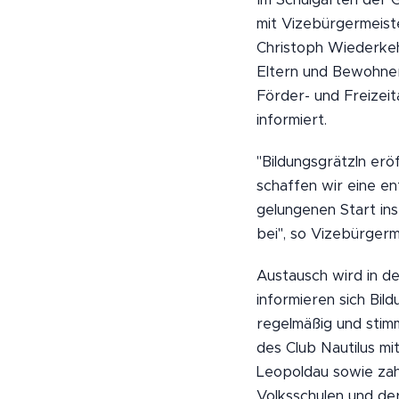
mit Vizebürgermeist
Christoph Wiederkehr
Eltern und Bewohner
Förder- und Freizei
informiert.
"Bildungsgrätzln er
schaffen wir eine e
gelungenen Start in
bei", so Vizebürgerm
Austausch wird in d
informieren sich Bil
regelmäßig und stim
des Club Nautilus m
Leopoldau sowie zah
Volksschulen und der