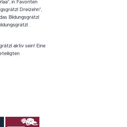
laa", in Favoriten
ngsgrätzl Dreizehn",
das Bildungsgrätzl
ildungsgrätzl
ätzl aktiv sein! Eine
teiligten