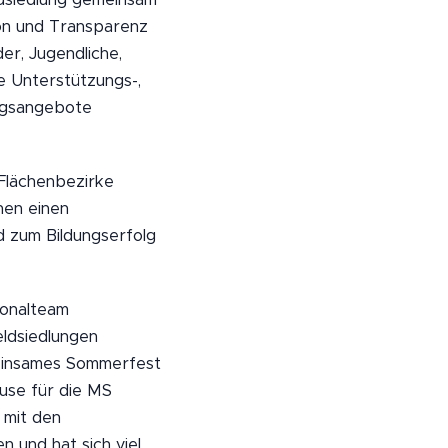
ion und Transparenz
er, Jugendliche,
 Unterstützungs-,
ungsangebote
Flächenbezirke
hen einen
d zum Bildungserfolg
ionalteam
eldsiedlungen
meinsames Sommerfest
use für die MS
 mit den
 und hat sich viel