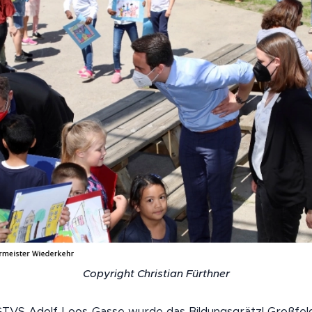
Copyright Christian Fürthner
GTVS Adolf-Loos-Gasse wurde das Bildungsgrätzl Großfel