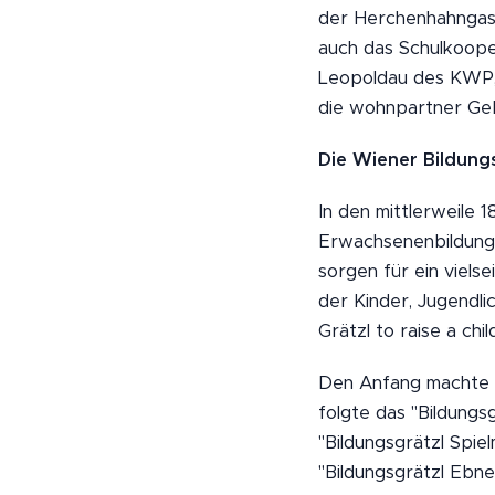
der Herchenhahngass
auch das Schulkoope
Leopoldau des KWP, 
die wohnpartner Geb
Die Wiener Bildung
In den mittlerweile 
Erwachsenenbildung, 
sorgen für ein viels
der Kinder, Jugendli
Grätzl to raise a child
Den Anfang machte d
folgte das "Bildungs
"Bildungsgrätzl Spie
"Bildungsgrätzl Ebne