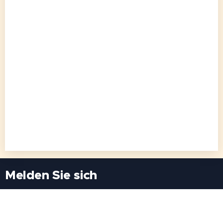
Melden Sie sich
Besuchen Sie uns
Freiheitssiedlung Block II 21/1/3 2285
Leopoldsdorf/Marchfeld