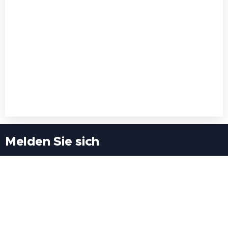
Melden Sie sich
Besuchen Sie uns
Freiheitssiedlung Block II 21/1/3 2285
Leopoldsdorf/Marchfeld
Rufen Sie uns an
+43(0)689 207 60 97