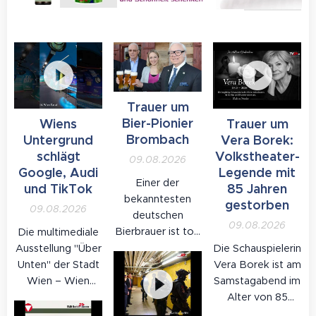
Trauer um
Bier-Pionier
Wiens
Trauer um
Brombach
Untergrund
Vera Borek:
schlägt
Volkstheater-
09.08.2026
Google, Audi
Legende mit
Einer der
und TikTok
85 Jahren
bekanntesten
gestorben
09.08.2026
deutschen
09.08.2026
Bierbrauer ist tot:
Die multimediale
Werner
Ausstellung "Über
Die Schauspielerin
Brombach,
Unten" der Stadt
Vera Borek ist am
langjähriger
Wien – Wien
Samstagabend im
Inhaber und
Kanal am
Alter von 85
Geschäftsführer
Gaudenzdorfer
Jahren in Wien