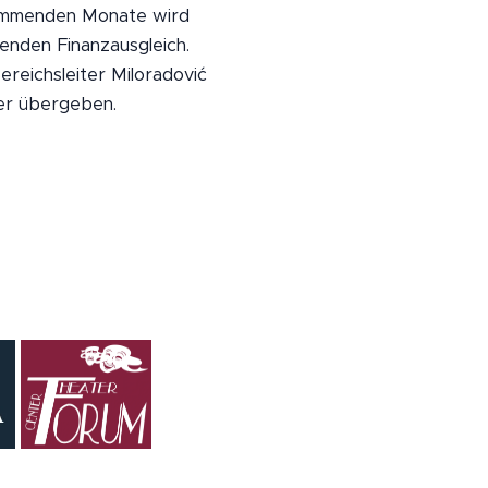
kommenden Monate wird
enden Finanzausgleich.
reichsleiter Miloradović
er übergeben.