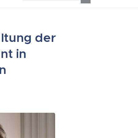
ltung der
nt in
n