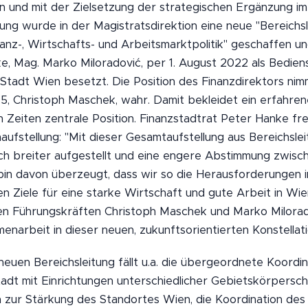
 und mit der Zielsetzung der strategischen Ergänzung i
ng wurde in der Magistratsdirektion eine neue "Bereichsl
nz-, Wirtschafts- und Arbeitsmarktpolitik" geschaffen und
, Mag. Marko Miloradović, per 1. August 2022 als Bediens
Stadt Wien besetzt. Die Position des Finanzdirektors nim
 5, Christoph Maschek, wahr. Damit bekleidet ein erfahren
Zeiten zentrale Position. Finanzstadtrat Peter Hanke fre
ufstellung: "Mit dieser Gesamtaufstellung aus Bereichslei
ch breiter aufgestellt und eine engere Abstimmung zwisch
 bin davon überzeugt, dass wir so die Herausforderungen 
en Ziele für eine starke Wirtschaft und gute Arbeit in Wi
den Führungskräften Christoph Maschek und Marko Milorad
narbeit in dieser neuen, zukunftsorientierten Konstellati
 neuen Bereichsleitung fällt u.a. die übergeordnete Koordi
dt mit Einrichtungen unterschiedlicher Gebietskörpersc
 zur Stärkung des Standortes Wien, die Koordination des