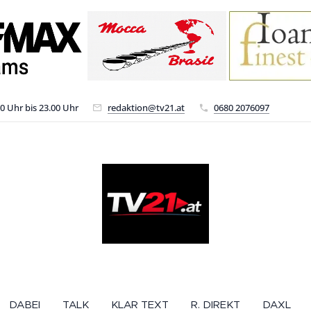
00 Uhr bis 23.00 Uhr
redaktion@tv21.at
0680 2076097
DABEI
TALK
KLAR TEXT
R. DIREKT
DAXL